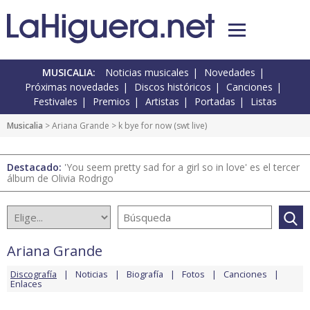
MUSICALIA:
Noticias musicales
Novedades
Próximas novedades
Discos históricos
Canciones
Festivales
Premios
Artistas
Portadas
Listas
Musicalia
>
Ariana Grande
> k bye for now (swt live)
Destacado:
'You seem pretty sad for a girl so in love' es el tercer
álbum de Olivia Rodrigo
Ariana Grande
Discografía
Noticias
Biografía
Fotos
Canciones
Enlaces