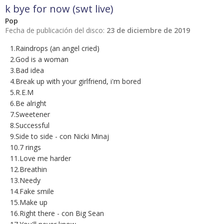
k bye for now (swt live)
Pop
Fecha de publicación del disco:
23 de diciembre de 2019
1.Raindrops (an angel cried)
2.God is a woman
3.Bad idea
4.Break up with your girlfriend, i'm bored
5.R.E.M
6.Be alright
7.Sweetener
8.Successful
9.Side to side - con Nicki Minaj
10.7 rings
11.Love me harder
12.Breathin
13.Needy
14.Fake smile
15.Make up
16.Right there - con Big Sean