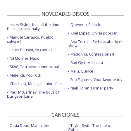
NOVEDADES DISCOS
Harry Styles, Kiss all the time.
Quevedo, El baifo
Disco, occasionally.
Xoel López, Oniria popular
Manuel Carrasco, Pueblo
salvaje I
Ana Torroja, Se ha acabado el
show
Laura Pausini, Yo canto 2
Madonna, Confessions II
Nil Moliner, Nexo
Bad Gyal, Más cara
Siloé, Terrorismo emocional
Malú, Quince
Melendi, Pop rock
Foo Fighters, Your favorite toy
Charli xcx, Music, fashion, film
Niall Horan, Dinner party
Paul McCartney, The boys of
Dungeon Lane
CANCIONES
Olivia Dean, Man I need
Taylor Swift, The fate of
Ophelia