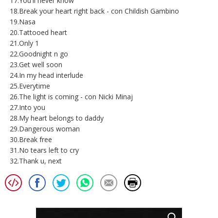
17.You'll never know
18.Break your heart right back - con Childish Gambino
19.Nasa
20.Tattooed heart
21.Only 1
22.Goodnight n go
23.Get well soon
24.In my head interlude
25.Everytime
26.The light is coming - con Nicki Minaj
27.Into you
28.My heart belongs to daddy
29.Dangerous woman
30.Break free
31.No tears left to cry
32.Thank u, next