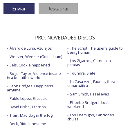
PRO. NOVEDADES DISCOS
Álvaro de Luna, Azulejos
The Script, The user's guide to
being human
Weezer, Weezer (Gold album)
Los Zigarros, Carne con
patatas
Eels, Cookie happened
Toundra, Siete
Roger Taylor, Violence insane
in a beautiful world
La Casa Azul, Fauna y flora
subacuática
Leon Bridges, Happiness
anytime
Sam Smith, Hazel eyes
Pablo López, El cuatro
Phoebe Bridgers, Lost
weekend
David Bisbal, Eternos
Los Enemigos, Canciones
Train, Mad dog in the fog
chulas
Beck, Ride lonesome