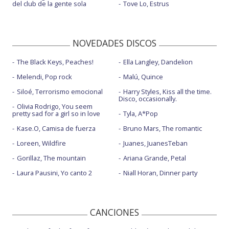
del club de la gente sola
Tove Lo, Estrus
NOVEDADES DISCOS
The Black Keys, Peaches!
Ella Langley, Dandelion
Melendi, Pop rock
Malú, Quince
Siloé, Terrorismo emocional
Harry Styles, Kiss all the time.
Disco, occasionally.
Olivia Rodrigo, You seem
pretty sad for a girl so in love
Tyla, A*Pop
Kase.O, Camisa de fuerza
Bruno Mars, The romantic
Loreen, Wildfire
Juanes, JuanesTeban
Gorillaz, The mountain
Ariana Grande, Petal
Laura Pausini, Yo canto 2
Niall Horan, Dinner party
CANCIONES