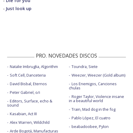
-
Die for you
-
Just look up
PRO. NOVEDADES DISCOS
Natalie Imbruglia, Algorithm
Toundra, Siete
Soft Cell, Danceteria
Weezer, Weezer (Gold album)
David Bisbal, Eternos
Los Enemigos, Canciones
chulas
Peter Gabriel, o/i
Roger Taylor, Violence insane
in a beautiful world
Editors, Surface, echo &
sound
Train, Mad dog in the fog
Kasabian, Act III
Pablo López, El cuatro
Alex Warren, Wildchild
beabadoobee, Pylon
Arde Bogotá, Manufacturas