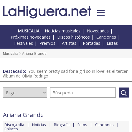
MUSICALIA:
Noticias musicales
Novedades
Próximas novedades
Discos históricos
Canciones
Festivales
Premios
Artistas
Portadas
Listas
Musicalia
> Ariana Grande
Destacado:
'You seem pretty sad for a girl so in love' es el tercer
álbum de Olivia Rodrigo
Ariana Grande
Discografía
Noticias
Biografía
Fotos
Canciones
Enlaces