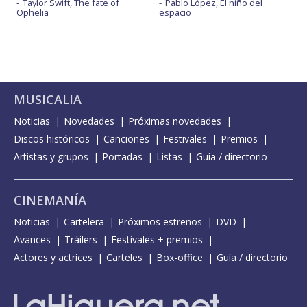
Taylor Swift, The fate of
Pablo López, El niño del
Ophelia
espacio
MUSICALIA
Noticias
Novedades
Próximas novedades
Discos históricos
Canciones
Festivales
Premios
Artistas y grupos
Portadas
Listas
Guía / directorio
CINEMANÍA
Noticias
Cartelera
Próximos estrenos
DVD
Avances
Tráilers
Festivales + premios
Actores y actrices
Carteles
Box-office
Guía / directorio