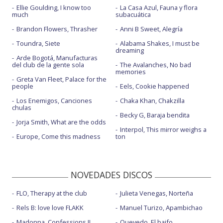
Ellie Goulding, I know too
La Casa Azul, Fauna y flora
much
subacuática
Brandon Flowers, Thrasher
Anni B Sweet, Alegría
Toundra, Siete
Alabama Shakes, I must be
dreaming
Arde Bogotá, Manufacturas
del club de la gente sola
The Avalanches, No bad
memories
Greta Van Fleet, Palace for the
people
Eels, Cookie happened
Los Enemigos, Canciones
Chaka Khan, Chakzilla
chulas
Becky G, Baraja bendita
Jorja Smith, What are the odds
Interpol, This mirror weighs a
Europe, Come this madness
ton
NOVEDADES DISCOS
FLO, Therapy at the club
Julieta Venegas, Norteña
Rels B: love love FLAKK
Manuel Turizo, Apambichao
Madonna, Confessions II
Quevedo, El baifo