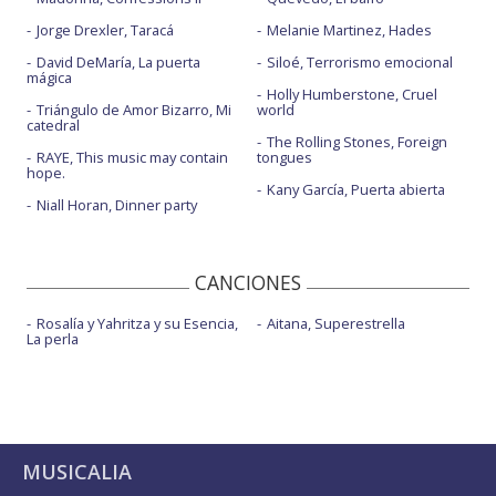
Jorge Drexler, Taracá
Melanie Martinez, Hades
David DeMaría, La puerta
Siloé, Terrorismo emocional
mágica
Holly Humberstone, Cruel
Triángulo de Amor Bizarro, Mi
world
catedral
The Rolling Stones, Foreign
RAYE, This music may contain
tongues
hope.
Kany García, Puerta abierta
Niall Horan, Dinner party
CANCIONES
Rosalía y Yahritza y su Esencia,
Aitana, Superestrella
La perla
MUSICALIA