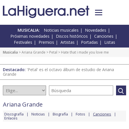
MUSICALIA:
Noticias musicales
Novedades
Próximas novedades
Discos históricos
Canciones
Festivales
Premios
Artistas
Portadas
Listas
Musicalia
>
Ariana Grande
>
Petal
> Hate that i made you love me
Destacado:
'Petal' es el octavo álbum de estudio de Ariana
Grande
Ariana Grande
Discografía
Noticias
Biografía
Fotos
Canciones
Enlaces