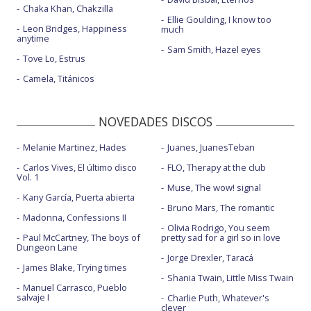
Chaka Khan, Chakzilla
Ellie Goulding, I know too
Leon Bridges, Happiness
much
anytime
Sam Smith, Hazel eyes
Tove Lo, Estrus
Camela, Titánicos
NOVEDADES DISCOS
Melanie Martinez, Hades
Juanes, JuanesTeban
Carlos Vives, El último disco
FLO, Therapy at the club
Vol. 1
Muse, The wow! signal
Kany García, Puerta abierta
Bruno Mars, The romantic
Madonna, Confessions II
Olivia Rodrigo, You seem
Paul McCartney, The boys of
pretty sad for a girl so in love
Dungeon Lane
Jorge Drexler, Taracá
James Blake, Trying times
Shania Twain, Little Miss Twain
Manuel Carrasco, Pueblo
salvaje I
Charlie Puth, Whatever's
clever