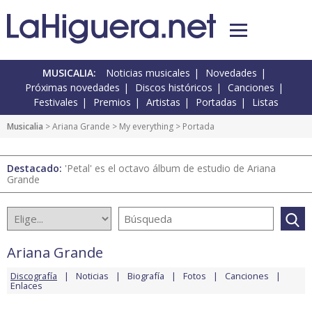
MUSICALIA:
Noticias musicales
Novedades
Próximas novedades
Discos históricos
Canciones
Festivales
Premios
Artistas
Portadas
Listas
Musicalia
>
Ariana Grande
>
My everything
> Portada
Destacado:
'Petal' es el octavo álbum de estudio de Ariana
Grande
Ariana Grande
Discografía
Noticias
Biografía
Fotos
Canciones
Enlaces