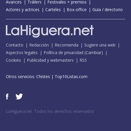
Avances
Tráilers
Festivales + premios
Actores y actrices
Carteles
Box-office
Guía / directorio
Contacto
Redacción
Recomienda
Sugiere una web
Aspectos legales
Política de privacidad
(
Cambiar
)
Cookies
Publicidad y webmasters
RSS
Otros servicios:
Chistes
|
Top10Listas.com
LaHiguera.net. Todos los derechos reservados