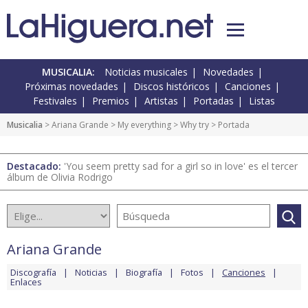
MUSICALIA:
Noticias musicales
Novedades
Próximas novedades
Discos históricos
Canciones
Festivales
Premios
Artistas
Portadas
Listas
Musicalia
>
Ariana Grande
>
My everything
>
Why try
> Portada
Destacado:
'You seem pretty sad for a girl so in love' es el tercer
álbum de Olivia Rodrigo
Ariana Grande
Discografía
Noticias
Biografía
Fotos
Canciones
Enlaces