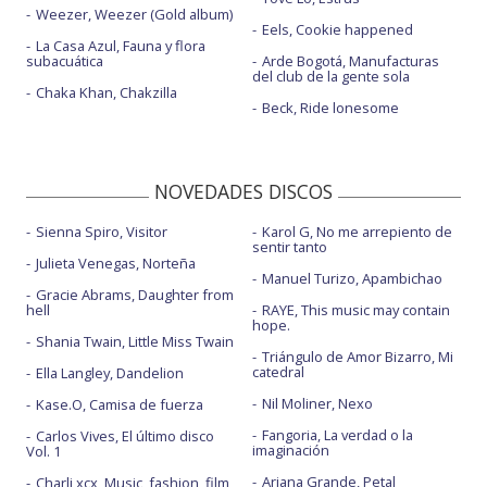
Weezer, Weezer (Gold album)
Eels, Cookie happened
La Casa Azul, Fauna y flora
subacuática
Arde Bogotá, Manufacturas
del club de la gente sola
Chaka Khan, Chakzilla
Beck, Ride lonesome
NOVEDADES DISCOS
Sienna Spiro, Visitor
Karol G, No me arrepiento de
sentir tanto
Julieta Venegas, Norteña
Manuel Turizo, Apambichao
Gracie Abrams, Daughter from
hell
RAYE, This music may contain
hope.
Shania Twain, Little Miss Twain
Triángulo de Amor Bizarro, Mi
catedral
Ella Langley, Dandelion
Nil Moliner, Nexo
Kase.O, Camisa de fuerza
Fangoria, La verdad o la
Carlos Vives, El último disco
imaginación
Vol. 1
Ariana Grande, Petal
Charli xcx, Music, fashion, film