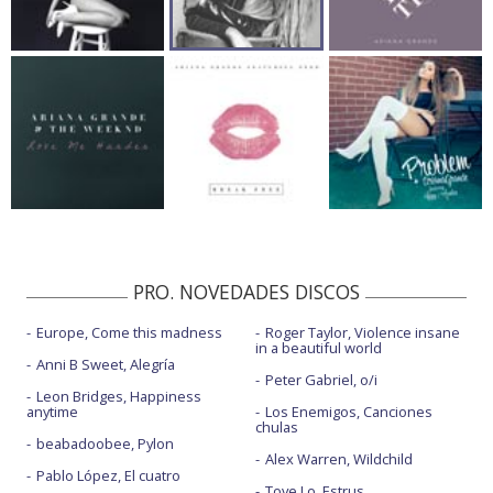
PRO. NOVEDADES DISCOS
Europe, Come this madness
Roger Taylor, Violence insane
in a beautiful world
Anni B Sweet, Alegría
Peter Gabriel, o/i
Leon Bridges, Happiness
anytime
Los Enemigos, Canciones
chulas
beabadoobee, Pylon
Alex Warren, Wildchild
Pablo López, El cuatro
Tove Lo, Estrus