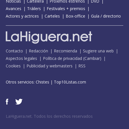
Noticias
Cartelera
Próximos estrenos
DVD
Avances
Tráilers
Festivales + premios
Actores y actrices
Carteles
Box-office
Guía / directorio
Contacto
Redacción
Recomienda
Sugiere una web
Aspectos legales
Política de privacidad
(
Cambiar
)
Cookies
Publicidad y webmasters
RSS
Otros servicios:
Chistes
|
Top10Listas.com
LaHiguera.net. Todos los derechos reservados