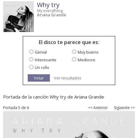
Why try
My everything
Ariana Grande
El disco te parece que es:
Genial
Muy bueno
Interesante
Mediocre
Un rollo
Votar
Ver resultados
Portada de la canción Why try de Ariana Grande
Portada 5 de 6
<< Anterior
Siguiente >>