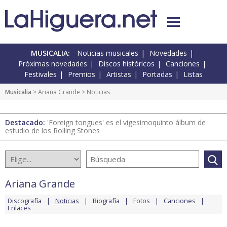
MUSICALIA:
Noticias musicales
Novedades
Próximas novedades
Discos históricos
Canciones
Festivales
Premios
Artistas
Portadas
Listas
Musicalia
>
Ariana Grande
> Noticias
Destacado:
'Foreign tongues' es el vigesimoquinto álbum de
estudio de los Rolling Stones
Ariana Grande
Discografía
Noticias
Biografía
Fotos
Canciones
Enlaces