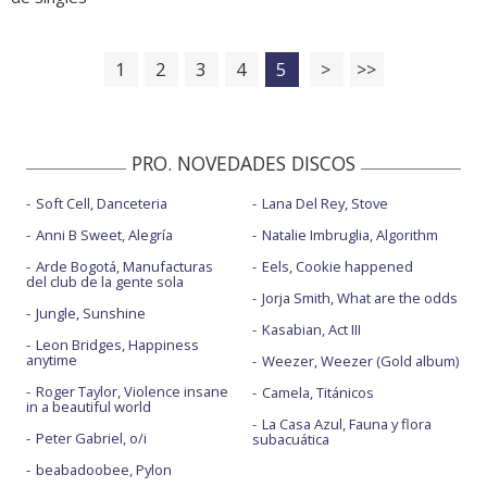
1
2
3
4
5
>
>>
PRO. NOVEDADES DISCOS
Soft Cell, Danceteria
Lana Del Rey, Stove
Anni B Sweet, Alegría
Natalie Imbruglia, Algorithm
Arde Bogotá, Manufacturas
Eels, Cookie happened
del club de la gente sola
Jorja Smith, What are the odds
Jungle, Sunshine
Kasabian, Act III
Leon Bridges, Happiness
anytime
Weezer, Weezer (Gold album)
Roger Taylor, Violence insane
Camela, Titánicos
in a beautiful world
La Casa Azul, Fauna y flora
Peter Gabriel, o/i
subacuática
beabadoobee, Pylon