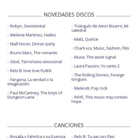
NOVEDADES DISCOS
Robyn, Sexistential
Triángulo de Amor Bizarro, Mi
catedral
Melanie Martinez, Hades
Malú, Quince
Niall Horan, Dinner party
Charli xcx, Music, fashion, film
Bruno Mars, The romantic
Muse, The wow! signal
Siloé, Terrorismo emocional
Laura Pausini, Yo canto 2
Rels B: love love FLAKK
The Rolling Stones, Foreign
tongues
Fangoria, La verdad o la
imaginación
Melendi, Pop rock
Paul McCartney, The boys of
Dungeon Lane
RAYE, This music may contain
hope.
CANCIONES
Rosalía y Yahritza y su Esencia,
Rels B, Tu vas sin (fav)