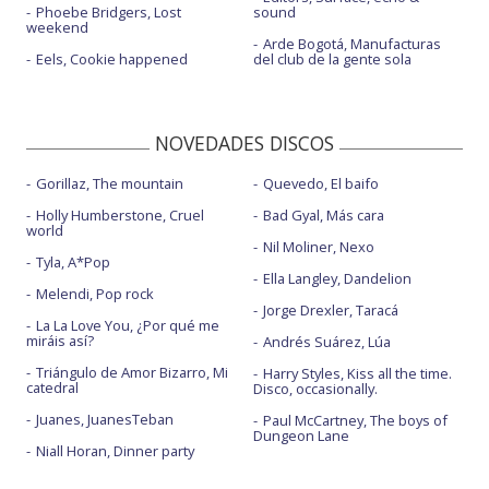
Phoebe Bridgers, Lost
sound
weekend
Arde Bogotá, Manufacturas
Eels, Cookie happened
del club de la gente sola
NOVEDADES DISCOS
Gorillaz, The mountain
Quevedo, El baifo
Holly Humberstone, Cruel
Bad Gyal, Más cara
world
Nil Moliner, Nexo
Tyla, A*Pop
Ella Langley, Dandelion
Melendi, Pop rock
Jorge Drexler, Taracá
La La Love You, ¿Por qué me
miráis así?
Andrés Suárez, Lúa
Triángulo de Amor Bizarro, Mi
Harry Styles, Kiss all the time.
catedral
Disco, occasionally.
Juanes, JuanesTeban
Paul McCartney, The boys of
Dungeon Lane
Niall Horan, Dinner party