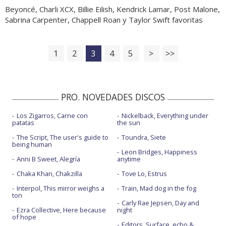
Beyoncé, Charli XCX, Billie Eilish, Kendrick Lamar, Post Malone,
Sabrina Carpenter, Chappell Roan y Taylor Swift favoritas
1
2
3
4
5
>
>>
PRO. NOVEDADES DISCOS
Los Zigarros, Carne con
Nickelback, Everything under
patatas
the sun
The Script, The user's guide to
Toundra, Siete
being human
Leon Bridges, Happiness
Anni B Sweet, Alegría
anytime
Chaka Khan, Chakzilla
Tove Lo, Estrus
Interpol, This mirror weighs a
Train, Mad dog in the fog
ton
Carly Rae Jepsen, Day and
Ezra Collective, Here because
night
of hope
Editors, Surface, echo &