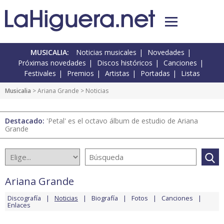
MUSICALIA:
Noticias musicales
Novedades
Próximas novedades
Discos históricos
Canciones
Festivales
Premios
Artistas
Portadas
Listas
Musicalia
>
Ariana Grande
> Noticias
Destacado:
'Petal' es el octavo álbum de estudio de Ariana
Grande
Ariana Grande
Discografía
Noticias
Biografía
Fotos
Canciones
Enlaces