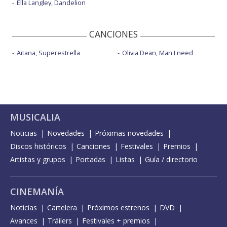
Ella Langley, Dandelion
CANCIONES
Aitana, Superestrella
Olivia Dean, Man I need
MUSICALIA
Noticias
Novedades
Próximas novedades
Discos históricos
Canciones
Festivales
Premios
Artistas y grupos
Portadas
Listas
Guía / directorio
CINEMANÍA
Noticias
Cartelera
Próximos estrenos
DVD
Avances
Tráilers
Festivales + premios