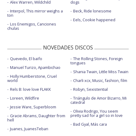
Alex Warren, Wildchild
dogs
Interpol, This mirror weighs a
Beck, Ride lonesome
ton
Eels, Cookie happened
Los Enemigos, Canciones
chulas
NOVEDADES DISCOS
Quevedo, El baifo
The Rolling Stones, Foreign
tongues
Manuel Turizo, Apambichao
Shania Twain, Little Miss Twain
Holly Humberstone, Cruel
world
Charli xcx, Music, fashion, film
Rels B: love love FLAKK
Robyn, Sexistential
Loreen, Wildfire
Triángulo de Amor Bizarro, Mi
catedral
Jessie Ware, Superbloom
Olivia Rodrigo, You seem
pretty sad for a girl so in love
Gracie Abrams, Daughter from
hell
Bad Gyal, Más cara
Juanes, JuanesTeban