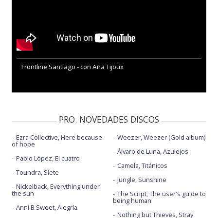
Frontline Santiago - con Ana Tijoux
PRO. NOVEDADES DISCOS
Ezra Collective, Here because
Weezer, Weezer (Gold album)
of hope
Álvaro de Luna, Azulejos
Pablo López, El cuatro
Camela, Titánicos
Toundra, Siete
Jungle, Sunshine
Nickelback, Everything under
the sun
The Script, The user's guide to
being human
Anni B Sweet, Alegría
Nothing but Thieves, Stray