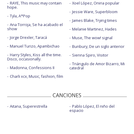
RAYE, This music may contain
Xoel López, Oniria popular
hope.
Jessie Ware, Superbloom
Tyla, A*Pop
James Blake, Trying times
Ana Torroja, Se ha acabado el
show
Melanie Martinez, Hades
Jorge Drexler, Taracá
Muse, The wow! signal
Manuel Turizo, Apambichao
Bunbury, De un siglo anterior
Harry Styles, Kiss all the time.
Sienna Spiro, Visitor
Disco, occasionally.
Triángulo de Amor Bizarro, Mi
Madonna, Confessions II
catedral
Charli xcx, Music, fashion, film
CANCIONES
Aitana, Superestrella
Pablo López, El niño del
espacio