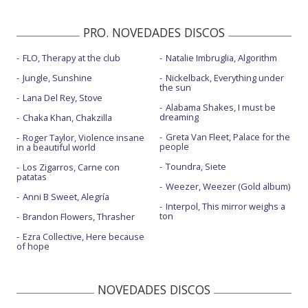
PRO. NOVEDADES DISCOS
FLO, Therapy at the club
Natalie Imbruglia, Algorithm
Jungle, Sunshine
Nickelback, Everything under
the sun
Lana Del Rey, Stove
Alabama Shakes, I must be
dreaming
Chaka Khan, Chakzilla
Greta Van Fleet, Palace for the
Roger Taylor, Violence insane
people
in a beautiful world
Toundra, Siete
Los Zigarros, Carne con
patatas
Weezer, Weezer (Gold album)
Anni B Sweet, Alegría
Interpol, This mirror weighs a
ton
Brandon Flowers, Thrasher
Ezra Collective, Here because
of hope
NOVEDADES DISCOS