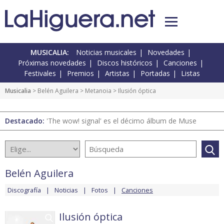
MUSICALIA:
Noticias musicales
Novedades
Próximas novedades
Discos históricos
Canciones
Festivales
Premios
Artistas
Portadas
Listas
Musicalia
>
Belén Aguilera
>
Metanoia
> Ilusión óptica
Destacado:
'The wow! signal' es el décimo álbum de Muse
Belén Aguilera
Discografía
Noticias
Fotos
Canciones
Ilusión óptica