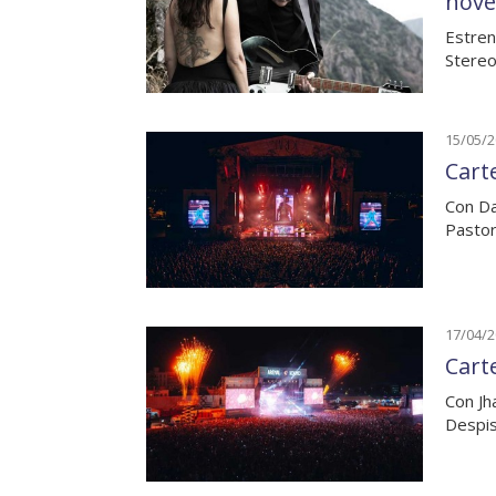
nove
Estren
Stereo
15/05/
Carte
Con Da
Pastor
17/04/
Cart
Con Jh
Despis