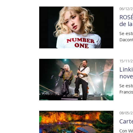
06/12/
ROSÉ
de l
Se est
Dacont
15/11/
Link
nove
Se est
Franci
08/05/
Carte
Con Wi