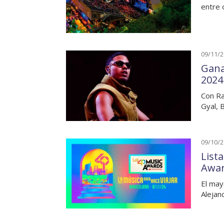
entre 
09/11/
Gana
2024
Con Ra
Gyal, 
09/10/
List
Awar
El may
Alejan