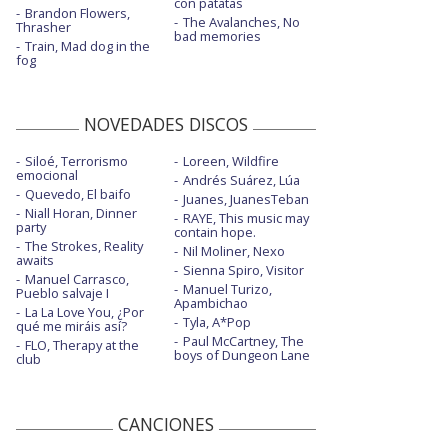
con patatas
Brandon Flowers,
The Avalanches, No
Thrasher
bad memories
Train, Mad dog in the
fog
NOVEDADES DISCOS
Siloé, Terrorismo
Loreen, Wildfire
emocional
Andrés Suárez, Lúa
Quevedo, El baifo
Juanes, JuanesTeban
Niall Horan, Dinner
RAYE, This music may
party
contain hope.
The Strokes, Reality
Nil Moliner, Nexo
awaits
Sienna Spiro, Visitor
Manuel Carrasco,
Manuel Turizo,
Pueblo salvaje I
Apambichao
La La Love You, ¿Por
Tyla, A*Pop
qué me miráis así?
Paul McCartney, The
FLO, Therapy at the
boys of Dungeon Lane
club
CANCIONES