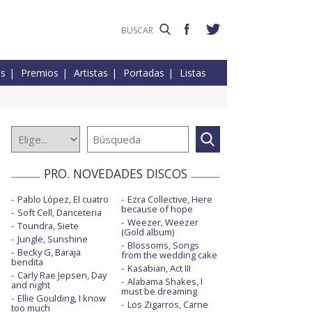
es
Premios
Artistas
Portadas
Listas
PRO. NOVEDADES DISCOS
Pablo López, El cuatro
Ezra Collective, Here
because of hope
Soft Cell, Danceteria
Weezer, Weezer
Toundra, Siete
(Gold album)
Jungle, Sunshine
Blossoms, Songs
Becky G, Baraja
from the wedding cake
bendita
Kasabian, Act III
Carly Rae Jepsen, Day
Alabama Shakes, I
and night
must be dreaming
Ellie Goulding, I know
Los Zigarros, Carne
too much