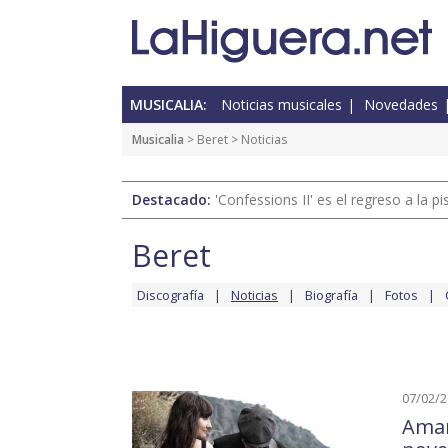
MUSICALIA:
Noticias musicales
Novedades
Musicalia
>
Beret
> Noticias
Destacado:
'Confessions II' es el regreso a la 
Beret
Discografía
Noticias
Biografía
Fotos
07/02/
Amar