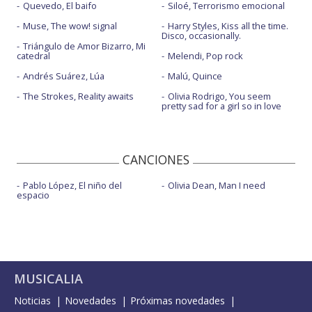
Quevedo, El baifo
Siloé, Terrorismo emocional
Muse, The wow! signal
Harry Styles, Kiss all the time.
Disco, occasionally.
Triángulo de Amor Bizarro, Mi
catedral
Melendi, Pop rock
Andrés Suárez, Lúa
Malú, Quince
The Strokes, Reality awaits
Olivia Rodrigo, You seem
pretty sad for a girl so in love
CANCIONES
Pablo López, El niño del
Olivia Dean, Man I need
espacio
MUSICALIA
Noticias
Novedades
Próximas novedades