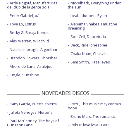
Arde Bogotá, Manufacturas
Nickelback, Everything under
del club de la gente sola
the sun
Peter Gabriel, o/i
beabadoobee, Pylon
Tove Lo, Estrus
Alabama Shakes, I must be
dreaming
Becky G, Baraja bendita
Soft Cell, Danceteria
Alex Warren, Wildchild
Beck, Ride lonesome
Natalie Imbruglia, Algorithm
Chaka Khan, Chakzilla
Brandon Flowers, Thrasher
Sam Smith, Hazel eyes
Álvaro de Luna, Azulejos
Jungle, Sunshine
NOVEDADES DISCOS
Kany García, Puerta abierta
RAYE, This music may contain
hope.
Julieta Venegas, Norteña
Bruno Mars, The romantic
Paul McCartney, The boys of
Dungeon Lane
Rels B: love love FLAKK