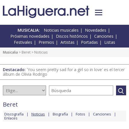
MUSICALIA:
Noticias musicales
Novedades
Próximas novedades
Discos históricos
Canciones
Festivales
Premios
Artistas
Portadas
Listas
Musicalia
>
Beret
> Noticias
Destacado:
'You seem pretty sad for a girl so in love' es el tercer
álbum de Olivia Rodrigo
Beret
Discografía
Noticias
Biografía
Fotos
Canciones
Enlaces