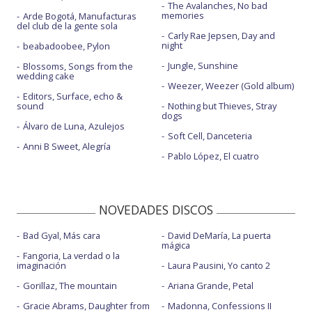
The Avalanches, No bad
memories
Arde Bogotá, Manufacturas
del club de la gente sola
Carly Rae Jepsen, Day and
night
beabadoobee, Pylon
Jungle, Sunshine
Blossoms, Songs from the
wedding cake
Weezer, Weezer (Gold album)
Editors, Surface, echo &
sound
Nothing but Thieves, Stray
dogs
Álvaro de Luna, Azulejos
Soft Cell, Danceteria
Anni B Sweet, Alegría
Pablo López, El cuatro
NOVEDADES DISCOS
Bad Gyal, Más cara
David DeMaría, La puerta
mágica
Fangoria, La verdad o la
imaginación
Laura Pausini, Yo canto 2
Gorillaz, The mountain
Ariana Grande, Petal
Gracie Abrams, Daughter from
Madonna, Confessions II