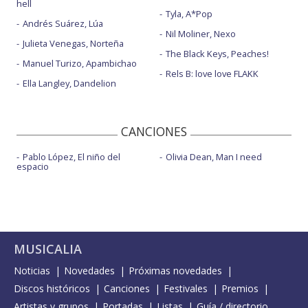
hell
Tyla, A*Pop
Andrés Suárez, Lúa
Nil Moliner, Nexo
Julieta Venegas, Norteña
The Black Keys, Peaches!
Manuel Turizo, Apambichao
Rels B: love love FLAKK
Ella Langley, Dandelion
CANCIONES
Pablo López, El niño del
Olivia Dean, Man I need
espacio
MUSICALIA
Noticias
Novedades
Próximas novedades
Discos históricos
Canciones
Festivales
Premios
Artistas y grupos
Portadas
Listas
Guía / directorio