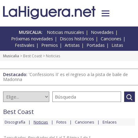
MUSICALIA:
Noticias musicales
Novedades
Próximas novedades
Discos históricos
Canciones
Festivales
Premios
Artistas
Portadas
Listas
Musicalia
>
Best Coast
> Noticias
Destacado:
'Confessions II' es el regreso a la pista de baile de
Madonna
Best Coast
Discografía
Noticias
Fotos
Canciones
Enlaces
7 resultados. Resultados del 1 al 7. Página 1 de 1