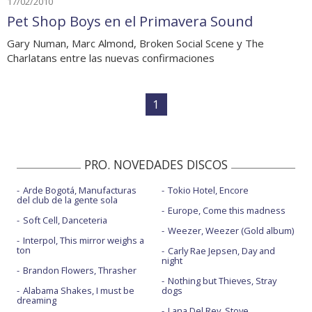
17/02/2010
Pet Shop Boys en el Primavera Sound
Gary Numan, Marc Almond, Broken Social Scene y The
Charlatans entre las nuevas confirmaciones
1
PRO. NOVEDADES DISCOS
Arde Bogotá, Manufacturas
Tokio Hotel, Encore
del club de la gente sola
Europe, Come this madness
Soft Cell, Danceteria
Weezer, Weezer (Gold album)
Interpol, This mirror weighs a
ton
Carly Rae Jepsen, Day and
night
Brandon Flowers, Thrasher
Nothing but Thieves, Stray
Alabama Shakes, I must be
dogs
dreaming
Lana Del Rey, Stove