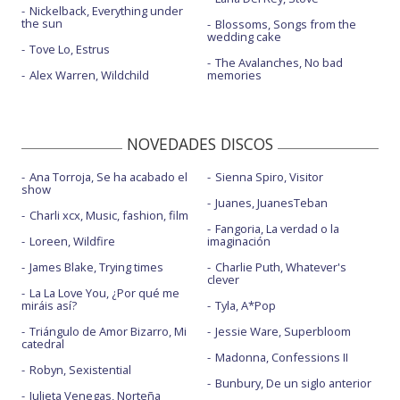
Nickelback, Everything under
the sun
Blossoms, Songs from the
wedding cake
Tove Lo, Estrus
The Avalanches, No bad
Alex Warren, Wildchild
memories
NOVEDADES DISCOS
Ana Torroja, Se ha acabado el
Sienna Spiro, Visitor
show
Juanes, JuanesTeban
Charli xcx, Music, fashion, film
Fangoria, La verdad o la
Loreen, Wildfire
imaginación
James Blake, Trying times
Charlie Puth, Whatever's
clever
La La Love You, ¿Por qué me
miráis así?
Tyla, A*Pop
Triángulo de Amor Bizarro, Mi
Jessie Ware, Superbloom
catedral
Madonna, Confessions II
Robyn, Sexistential
Bunbury, De un siglo anterior
Julieta Venegas, Norteña