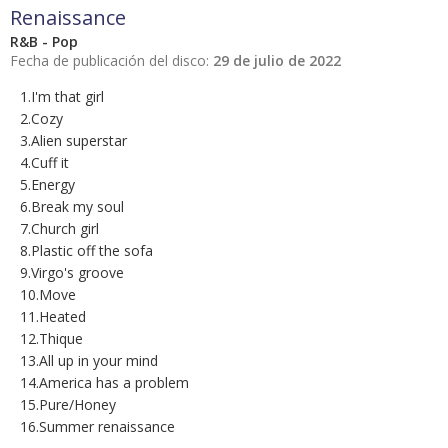
Renaissance
R&B - Pop
Fecha de publicación del disco:
29 de julio de 2022
1.I'm that girl
2.Cozy
3.Alien superstar
4.Cuff it
5.Energy
6.Break my soul
7.Church girl
8.Plastic off the sofa
9.Virgo's groove
10.Move
11.Heated
12.Thique
13.All up in your mind
14.America has a problem
15.Pure/Honey
16.Summer renaissance