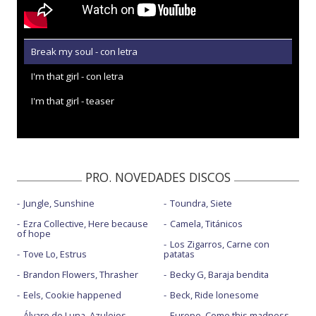
Break my soul - con letra
I'm that girl - con letra
I'm that girl - teaser
PRO. NOVEDADES DISCOS
Jungle, Sunshine
Toundra, Siete
Ezra Collective, Here because
Camela, Titánicos
of hope
Los Zigarros, Carne con
Tove Lo, Estrus
patatas
Brandon Flowers, Thrasher
Becky G, Baraja bendita
Eels, Cookie happened
Beck, Ride lonesome
Álvaro de Luna, Azulejos
Europe, Come this madness