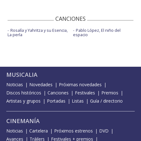
CANCIONES
Rosalía y Yahritza y su Esencia,
Pablo López, El niño del
La perla
espacio
MUSICALIA
Noticias
Novedades
Próximas novedades
Discos históricos
Canciones
Festivales
Premios
Artistas y grupos
Portadas
Listas
Guía / directorio
CINEMANÍA
Noticias
Cartelera
Próximos estrenos
DVD
Avances
Tráilers
Festivales + premios