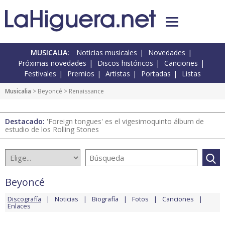
MUSICALIA:
Noticias musicales
Novedades
Próximas novedades
Discos históricos
Canciones
Festivales
Premios
Artistas
Portadas
Listas
Musicalia
>
Beyoncé
> Renaissance
Destacado:
'Foreign tongues' es el vigesimoquinto álbum de
estudio de los Rolling Stones
Beyoncé
Discografía
Noticias
Biografía
Fotos
Canciones
Enlaces