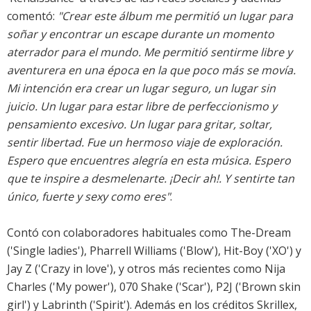
comentó:
"Crear este álbum me permitió un lugar para
soñar y encontrar un escape durante un momento
aterrador para el mundo. Me permitió sentirme libre y
aventurera en una época en la que poco más se movía.
Mi intención era crear un lugar seguro, un lugar sin
juicio. Un lugar para estar libre de perfeccionismo y
pensamiento excesivo. Un lugar para gritar, soltar,
sentir libertad. Fue un hermoso viaje de exploración.
Espero que encuentres alegría en esta música. Espero
que te inspire a desmelenarte. ¡Decir ah!. Y sentirte tan
único, fuerte y sexy como eres"
.
Contó con colaboradores habituales como The-Dream
('Single ladies'), Pharrell Williams ('Blow'), Hit-Boy ('XO') y
Jay Z ('Crazy in love'), y otros más recientes como Nija
Charles ('My power'), 070 Shake ('Scar'), P2J ('Brown skin
girl') y Labrinth ('Spirit'). Además en los créditos Skrillex,