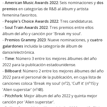
-
American Music Awards 2022
: Seis nominaciones y
dos
premios
en categorías de R&B al álbum y artista
femenina favoritos.
-
People's Choice Awards 2022
: Tres candidaturas.
-
Soul Train Awards 2022
: Tres premios entre ellos
álbum del año y canción por '
Break my soul
'.
-
Premios Grammy 2023
: Nueve nominaciones, y
cuatro
galardones
incluida la categoría de álbum de
dance/electrónica.
-
Time
: Número 3 entre los mejores álbumes del año
2022 para la publicación estadounidense.
-
Billboard
: Número 2 entre los mejores álbumes del año
2022 para el personal de la publicación, en cuya lista de
canciones coloca '
Break my soul
' (nº2), 'Cuff it' (nº15) y
'Alien superstar' (nº48).
-
Pitchfork
: Mejor álbum del año 2022 y quinta mejor
canción por 'Alien superstar'.