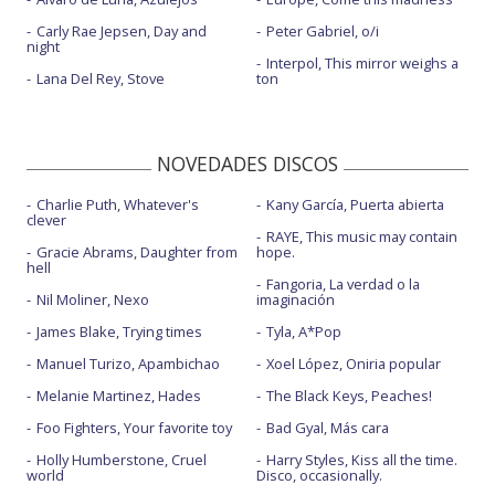
Carly Rae Jepsen, Day and
Peter Gabriel, o/i
night
Interpol, This mirror weighs a
Lana Del Rey, Stove
ton
NOVEDADES DISCOS
Charlie Puth, Whatever's
Kany García, Puerta abierta
clever
RAYE, This music may contain
Gracie Abrams, Daughter from
hope.
hell
Fangoria, La verdad o la
Nil Moliner, Nexo
imaginación
James Blake, Trying times
Tyla, A*Pop
Manuel Turizo, Apambichao
Xoel López, Oniria popular
Melanie Martinez, Hades
The Black Keys, Peaches!
Foo Fighters, Your favorite toy
Bad Gyal, Más cara
Holly Humberstone, Cruel
Harry Styles, Kiss all the time.
world
Disco, occasionally.