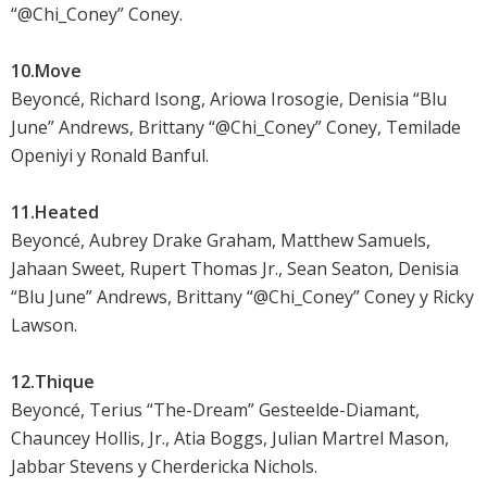
“@Chi_Coney” Coney.
10.Move
Beyoncé, Richard Isong, Ariowa Irosogie, Denisia “Blu
June” Andrews, Brittany “@Chi_Coney” Coney, Temilade
Openiyi y Ronald Banful.
11.Heated
Beyoncé, Aubrey Drake Graham, Matthew Samuels,
Jahaan Sweet, Rupert Thomas Jr., Sean Seaton, Denisia
“Blu June” Andrews, Brittany “@Chi_Coney” Coney y Ricky
Lawson.
12.Thique
Beyoncé, Terius “The-Dream” Gesteelde-Diamant,
Chauncey Hollis, Jr., Atia Boggs, Julian Martrel Mason,
Jabbar Stevens y Cherdericka Nichols.