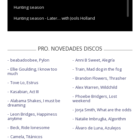
Hunting season
Hunting season - Later… with Jools Holland
PRO. NOVEDADES DISCOS
beabadoobee, Pylon
Anni B Sweet, Alegría
Ellie Goulding, I know too
Train, Mad dog in the fog
much
Brandon Flowers, Thrasher
Tove Lo, Estrus
Alex Warren, Wildchild
Kasabian, Act III
Phoebe Bridgers, Lost
Alabama Shakes, I must be
weekend
dreaming
Jorja Smith, What are the odds
Leon Bridges, Happiness
anytime
Natalie Imbruglia, Algorithm
Beck, Ride lonesome
Álvaro de Luna, Azulejos
Camela, Titánicos