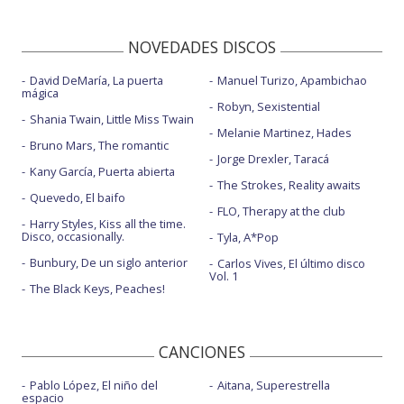
NOVEDADES DISCOS
David DeMaría, La puerta
Manuel Turizo, Apambichao
mágica
Robyn, Sexistential
Shania Twain, Little Miss Twain
Melanie Martinez, Hades
Bruno Mars, The romantic
Jorge Drexler, Taracá
Kany García, Puerta abierta
The Strokes, Reality awaits
Quevedo, El baifo
FLO, Therapy at the club
Harry Styles, Kiss all the time.
Disco, occasionally.
Tyla, A*Pop
Bunbury, De un siglo anterior
Carlos Vives, El último disco
Vol. 1
The Black Keys, Peaches!
CANCIONES
Pablo López, El niño del
Aitana, Superestrella
espacio