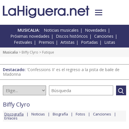
MUSICALIA:
Noticias musicales
Novedades
Próximas novedades
Discos históricos
Canciones
Festivales
Premios
Artistas
Portadas
Listas
Musicalia
>
Biffy Clyro
> Futique
Destacado:
'Confessions II' es el regreso a la pista de baile de
Madonna
Biffy Clyro
Discografía
Noticias
Biografía
Fotos
Canciones
Enlaces