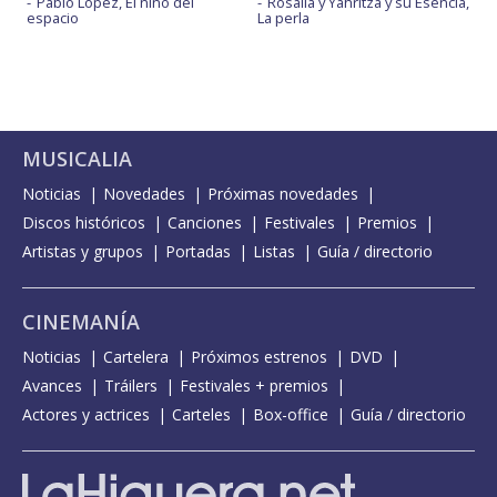
Pablo López, El niño del
Rosalía y Yahritza y su Esencia,
espacio
La perla
MUSICALIA
Noticias
Novedades
Próximas novedades
Discos históricos
Canciones
Festivales
Premios
Artistas y grupos
Portadas
Listas
Guía / directorio
CINEMANÍA
Noticias
Cartelera
Próximos estrenos
DVD
Avances
Tráilers
Festivales + premios
Actores y actrices
Carteles
Box-office
Guía / directorio