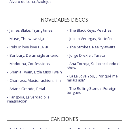
Álvaro de Luna, Azulejos
NOVEDADES DISCOS
James Blake, Trying times
The Black Keys, Peaches!
Muse, The wow! signal
Julieta Venegas, Norteña
Rels B: love love FLAKK
The Strokes, Reality awaits
Bunbury, De un siglo anterior
Jorge Drexler, Taracá
Madonna, Confessions II
Ana Torroja, Se ha acabado el
show
Shania Twain, Little Miss Twain
La La Love You, ¿Por qué me
miráis así?
Charli xcx, Music, fashion, film
The Rolling Stones, Foreign
Ariana Grande, Petal
tongues
Fangoria, La verdad o la
imaginación
CANCIONES