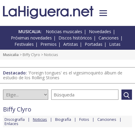
MUSICALIA:
Noticias musicales
Novedades
Próximas novedades
Discos históricos
Canciones
Festivales
Premios
Artistas
Portadas
Listas
Musicalia
>
Biffy Clyro
> Noticias
Destacado:
'Foreign tongues' es el vigesimoquinto álbum de
estudio de los Rolling Stones
Biffy Clyro
Discografía
Noticias
Biografía
Fotos
Canciones
Enlaces