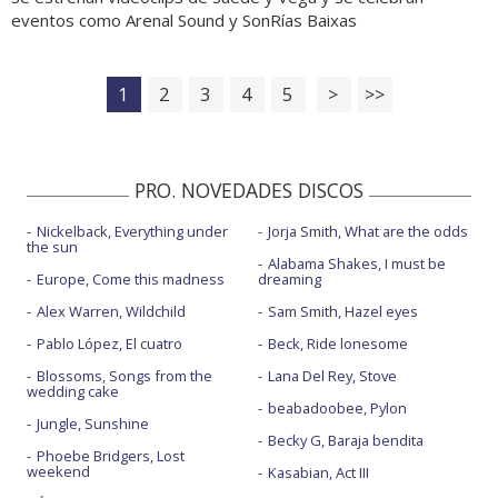
eventos como Arenal Sound y SonRías Baixas
1
2
3
4
5
>
>>
PRO. NOVEDADES DISCOS
Nickelback, Everything under
Jorja Smith, What are the odds
the sun
Alabama Shakes, I must be
Europe, Come this madness
dreaming
Alex Warren, Wildchild
Sam Smith, Hazel eyes
Pablo López, El cuatro
Beck, Ride lonesome
Blossoms, Songs from the
Lana Del Rey, Stove
wedding cake
beabadoobee, Pylon
Jungle, Sunshine
Becky G, Baraja bendita
Phoebe Bridgers, Lost
weekend
Kasabian, Act III