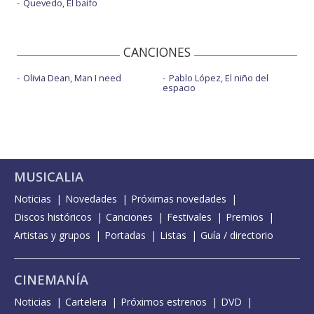
Quevedo, El baifo
CANCIONES
Olivia Dean, Man I need
Pablo López, El niño del
espacio
MUSICALIA
Noticias
Novedades
Próximas novedades
Discos históricos
Canciones
Festivales
Premios
Artistas y grupos
Portadas
Listas
Guía / directorio
CINEMANÍA
Noticias
Cartelera
Próximos estrenos
DVD