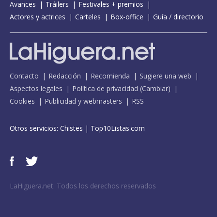
Avances
Tráilers
Festivales + premios
Actores y actrices
Carteles
Box-office
Guía / directorio
Contacto
Redacción
Recomienda
Sugiere una web
Aspectos legales
Política de privacidad
(
Cambiar
)
Cookies
Publicidad y webmasters
RSS
Otros servicios:
Chistes
|
Top10Listas.com
LaHiguera.net. Todos los derechos reservados