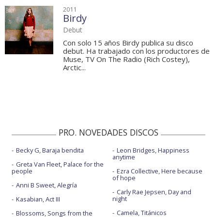
2011
Birdy
Debut
Con solo 15 años Birdy publica su disco
debut. Ha trabajado con los productores de
Muse, TV On The Radio (Rich Costey),
Arctic...
PRO. NOVEDADES DISCOS
Becky G, Baraja bendita
Leon Bridges, Happiness
anytime
Greta Van Fleet, Palace for the
people
Ezra Collective, Here because
of hope
Anni B Sweet, Alegría
Carly Rae Jepsen, Day and
night
Kasabian, Act III
Camela, Titánicos
Blossoms, Songs from the