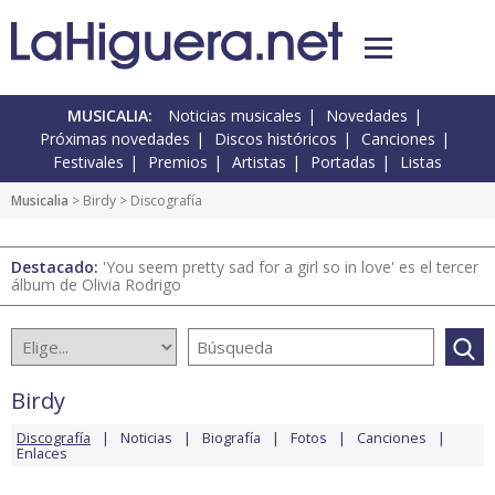
MUSICALIA:
Noticias musicales
Novedades
Próximas novedades
Discos históricos
Canciones
Festivales
Premios
Artistas
Portadas
Listas
Musicalia
>
Birdy
> Discografía
Destacado:
'You seem pretty sad for a girl so in love' es el tercer
álbum de Olivia Rodrigo
Birdy
Discografía
Noticias
Biografía
Fotos
Canciones
Enlaces