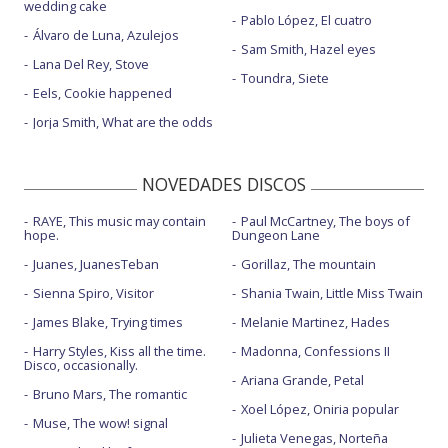
wedding cake
Pablo López, El cuatro
Álvaro de Luna, Azulejos
Sam Smith, Hazel eyes
Lana Del Rey, Stove
Toundra, Siete
Eels, Cookie happened
Jorja Smith, What are the odds
NOVEDADES DISCOS
RAYE, This music may contain
Paul McCartney, The boys of
hope.
Dungeon Lane
Juanes, JuanesTeban
Gorillaz, The mountain
Sienna Spiro, Visitor
Shania Twain, Little Miss Twain
James Blake, Trying times
Melanie Martinez, Hades
Harry Styles, Kiss all the time.
Madonna, Confessions II
Disco, occasionally.
Ariana Grande, Petal
Bruno Mars, The romantic
Xoel López, Oniria popular
Muse, The wow! signal
Julieta Venegas, Norteña