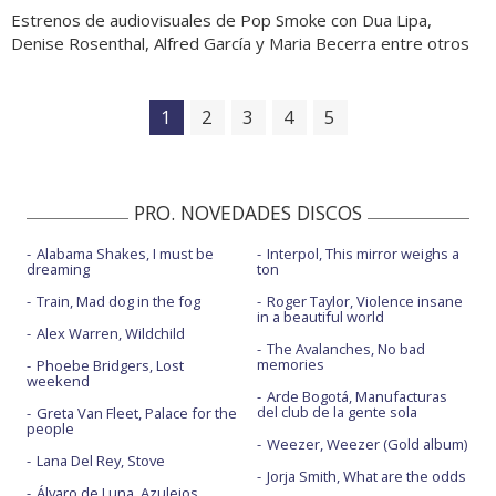
Estrenos de audiovisuales de Pop Smoke con Dua Lipa,
Denise Rosenthal, Alfred García y Maria Becerra entre otros
1
2
3
4
5
PRO. NOVEDADES DISCOS
Alabama Shakes, I must be
Interpol, This mirror weighs a
dreaming
ton
Train, Mad dog in the fog
Roger Taylor, Violence insane
in a beautiful world
Alex Warren, Wildchild
The Avalanches, No bad
memories
Phoebe Bridgers, Lost
weekend
Arde Bogotá, Manufacturas
del club de la gente sola
Greta Van Fleet, Palace for the
people
Weezer, Weezer (Gold album)
Lana Del Rey, Stove
Jorja Smith, What are the odds
Álvaro de Luna, Azulejos