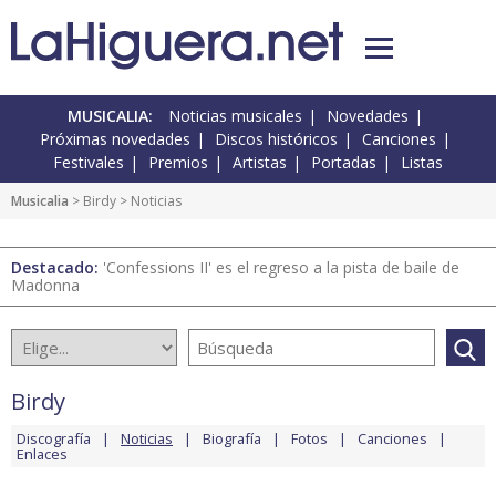
MUSICALIA:
Noticias musicales
Novedades
Próximas novedades
Discos históricos
Canciones
Festivales
Premios
Artistas
Portadas
Listas
Musicalia
>
Birdy
> Noticias
Destacado:
'Confessions II' es el regreso a la pista de baile de
Madonna
Birdy
Discografía
Noticias
Biografía
Fotos
Canciones
Enlaces