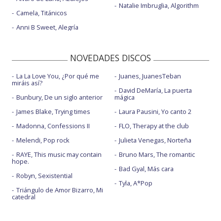
Natalie Imbruglia, Algorithm
Camela, Titánicos
Anni B Sweet, Alegría
NOVEDADES DISCOS
La La Love You, ¿Por qué me
Juanes, JuanesTeban
miráis así?
David DeMaría, La puerta
Bunbury, De un siglo anterior
mágica
James Blake, Trying times
Laura Pausini, Yo canto 2
Madonna, Confessions II
FLO, Therapy at the club
Melendi, Pop rock
Julieta Venegas, Norteña
RAYE, This music may contain
Bruno Mars, The romantic
hope.
Bad Gyal, Más cara
Robyn, Sexistential
Tyla, A*Pop
Triángulo de Amor Bizarro, Mi
catedral