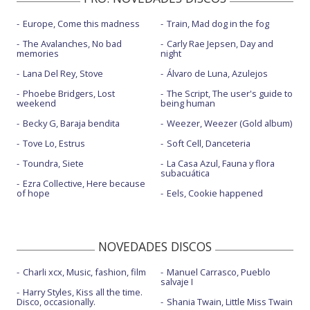
Europe, Come this madness
Train, Mad dog in the fog
The Avalanches, No bad
Carly Rae Jepsen, Day and
memories
night
Lana Del Rey, Stove
Álvaro de Luna, Azulejos
Phoebe Bridgers, Lost
The Script, The user's guide to
weekend
being human
Becky G, Baraja bendita
Weezer, Weezer (Gold album)
Tove Lo, Estrus
Soft Cell, Danceteria
Toundra, Siete
La Casa Azul, Fauna y flora
subacuática
Ezra Collective, Here because
of hope
Eels, Cookie happened
NOVEDADES DISCOS
Charli xcx, Music, fashion, film
Manuel Carrasco, Pueblo
salvaje I
Harry Styles, Kiss all the time.
Disco, occasionally.
Shania Twain, Little Miss Twain