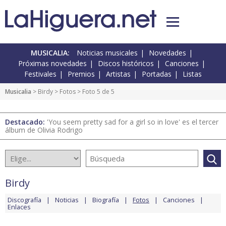
MUSICALIA:
Noticias musicales
Novedades
Próximas novedades
Discos históricos
Canciones
Festivales
Premios
Artistas
Portadas
Listas
Musicalia
>
Birdy
>
Fotos
> Foto 5 de 5
Destacado:
'You seem pretty sad for a girl so in love' es el tercer
álbum de Olivia Rodrigo
Birdy
Discografía
Noticias
Biografía
Fotos
Canciones
Enlaces