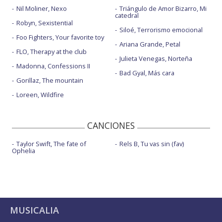
Nil Moliner, Nexo
Triángulo de Amor Bizarro, Mi
catedral
Robyn, Sexistential
Siloé, Terrorismo emocional
Foo Fighters, Your favorite toy
Ariana Grande, Petal
FLO, Therapy at the club
Julieta Venegas, Norteña
Madonna, Confessions II
Bad Gyal, Más cara
Gorillaz, The mountain
Loreen, Wildfire
CANCIONES
Taylor Swift, The fate of
Rels B, Tu vas sin (fav)
Ophelia
MUSICALIA