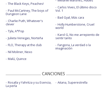
Melanie Martinez, Hades
The Black Keys, Peaches!
Carlos Vives, El último disco
Paul McCartney, The boys of
Vol. 1
Dungeon Lane
Bad Gyal, Más cara
Charlie Puth, Whatever's
clever
Holly Humberstone, Cruel
world
Tyla, A*Pop
Karol G, No me arrepiento de
Julieta Venegas, Norteña
sentir tanto
FLO, Therapy at the club
Fangoria, La verdad o la
imaginación
Nil Moliner, Nexo
Malú, Quince
CANCIONES
Rosalía y Yahritza y su Esencia,
Aitana, Superestrella
La perla