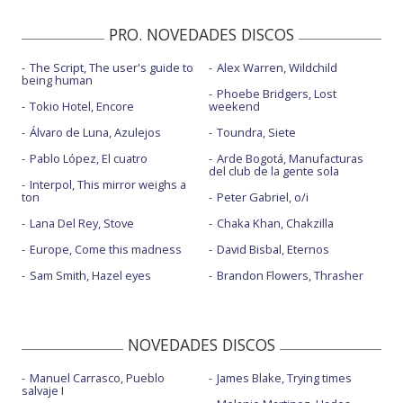
PRO. NOVEDADES DISCOS
The Script, The user's guide to
Alex Warren, Wildchild
being human
Phoebe Bridgers, Lost
Tokio Hotel, Encore
weekend
Álvaro de Luna, Azulejos
Toundra, Siete
Pablo López, El cuatro
Arde Bogotá, Manufacturas
del club de la gente sola
Interpol, This mirror weighs a
ton
Peter Gabriel, o/i
Lana Del Rey, Stove
Chaka Khan, Chakzilla
Europe, Come this madness
David Bisbal, Eternos
Sam Smith, Hazel eyes
Brandon Flowers, Thrasher
NOVEDADES DISCOS
Manuel Carrasco, Pueblo
James Blake, Trying times
salvaje I