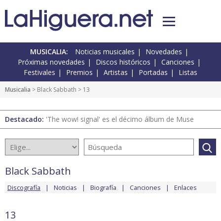
MUSICALIA:
Noticias musicales
Novedades
Próximas novedades
Discos históricos
Canciones
Festivales
Premios
Artistas
Portadas
Listas
Musicalia
>
Black Sabbath
> 13
Destacado:
'The wow! signal' es el décimo álbum de Muse
Black Sabbath
Discografía
Noticias
Biografía
Canciones
Enlaces
13