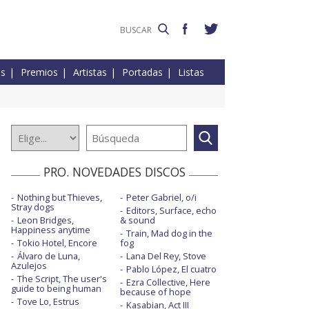
es
Premios
Artistas
Portadas
Listas
PRO. NOVEDADES DISCOS
Nothing but Thieves,
Peter Gabriel, o/i
Stray dogs
Editors, Surface, echo
Leon Bridges,
& sound
Happiness anytime
Train, Mad dog in the
Tokio Hotel, Encore
fog
Álvaro de Luna,
Lana Del Rey, Stove
Azulejos
Pablo López, El cuatro
The Script, The user's
Ezra Collective, Here
guide to being human
because of hope
Tove Lo, Estrus
Kasabian, Act III