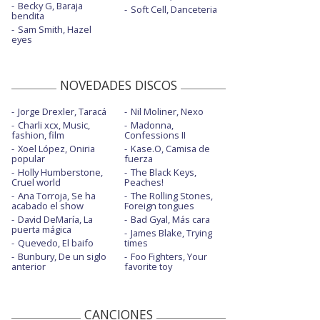
Becky G, Baraja
Soft Cell, Danceteria
bendita
Sam Smith, Hazel
eyes
NOVEDADES DISCOS
Jorge Drexler, Taracá
Nil Moliner, Nexo
Charli xcx, Music,
Madonna,
fashion, film
Confessions II
Xoel López, Oniria
Kase.O, Camisa de
popular
fuerza
Holly Humberstone,
The Black Keys,
Cruel world
Peaches!
Ana Torroja, Se ha
The Rolling Stones,
acabado el show
Foreign tongues
David DeMaría, La
Bad Gyal, Más cara
puerta mágica
James Blake, Trying
Quevedo, El baifo
times
Bunbury, De un siglo
Foo Fighters, Your
anterior
favorite toy
CANCIONES