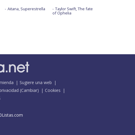
Aitana, Superestrella
Taylor Swift, The fate
of Ophelia
mienda
Sugiere una web
 privacidad
(
Cambiar
)
Cookies
S
0Listas.com