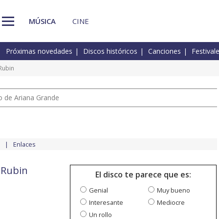
MÚSICA
CINE
Próximas novedades
Discos históricos
Canciones
Festival
Rubin
io de Ariana Grande
Enlaces
 Rubin
El disco te parece que es:
Genial
Muy bueno
Interesante
Mediocre
Un rollo