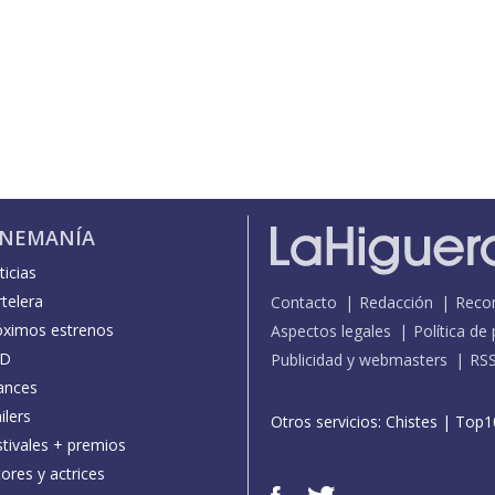
INEMANÍA
icias
telera
Contacto
Redacción
Reco
óximos estrenos
Aspectos legales
Política de
D
Publicidad y webmasters
RS
ances
ilers
Otros servicios:
Chistes
|
Top1
stivales + premios
ores y actrices