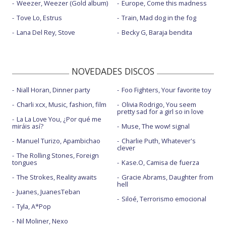
Weezer, Weezer (Gold album)
Europe, Come this madness
Tove Lo, Estrus
Train, Mad dog in the fog
Lana Del Rey, Stove
Becky G, Baraja bendita
NOVEDADES DISCOS
Niall Horan, Dinner party
Foo Fighters, Your favorite toy
Charli xcx, Music, fashion, film
Olivia Rodrigo, You seem
pretty sad for a girl so in love
La La Love You, ¿Por qué me
miráis así?
Muse, The wow! signal
Manuel Turizo, Apambichao
Charlie Puth, Whatever's
clever
The Rolling Stones, Foreign
tongues
Kase.O, Camisa de fuerza
The Strokes, Reality awaits
Gracie Abrams, Daughter from
hell
Juanes, JuanesTeban
Siloé, Terrorismo emocional
Tyla, A*Pop
Nil Moliner, Nexo