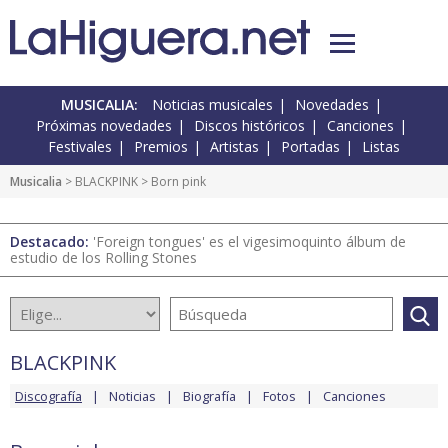
MUSICALIA:
Noticias musicales
Novedades
Próximas novedades
Discos históricos
Canciones
Festivales
Premios
Artistas
Portadas
Listas
Musicalia
>
BLACKPINK
> Born pink
Destacado:
'Foreign tongues' es el vigesimoquinto álbum de
estudio de los Rolling Stones
BLACKPINK
Discografía
Noticias
Biografía
Fotos
Canciones