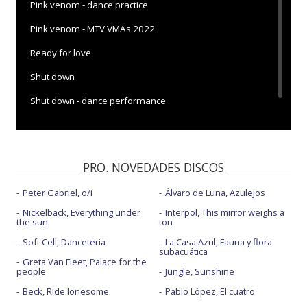
Pink venom - dance practice
Pink venom - MTV VMAs 2022
Ready for love
Shut down
Shut down - dance performance
PRO. NOVEDADES DISCOS
Peter Gabriel, o/i
Álvaro de Luna, Azulejos
Nickelback, Everything under
Interpol, This mirror weighs a
the sun
ton
Soft Cell, Danceteria
La Casa Azul, Fauna y flora
subacuática
Greta Van Fleet, Palace for the
people
Jungle, Sunshine
Beck, Ride lonesome
Pablo López, El cuatro