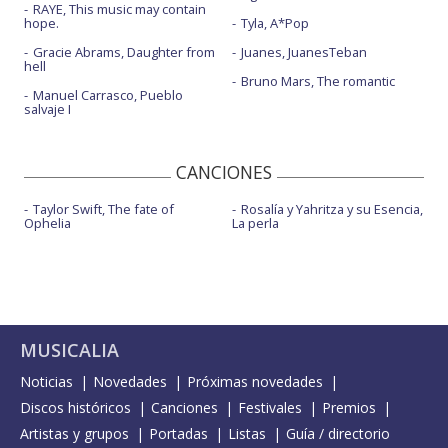
RAYE, This music may contain
hope.
Tyla, A*Pop
Gracie Abrams, Daughter from
Juanes, JuanesTeban
hell
Bruno Mars, The romantic
Manuel Carrasco, Pueblo
salvaje I
CANCIONES
Taylor Swift, The fate of
Rosalía y Yahritza y su Esencia,
Ophelia
La perla
MUSICALIA
Noticias
Novedades
Próximas novedades
Discos históricos
Canciones
Festivales
Premios
Artistas y grupos
Portadas
Listas
Guía / directorio