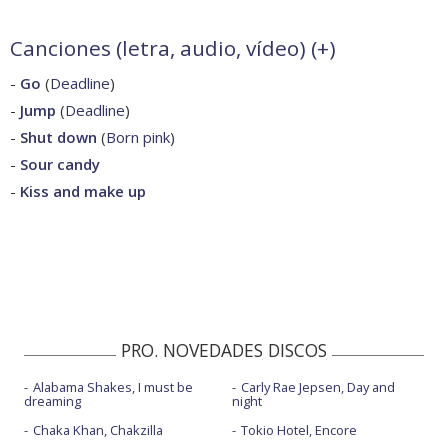
Canciones (letra, audio, vídeo) (
+
)
-
Go
(
Deadline
)
-
Jump
(
Deadline
)
-
Shut down
(
Born pink
)
-
Sour candy
-
Kiss and make up
PRO. NOVEDADES DISCOS
Alabama Shakes, I must be
Carly Rae Jepsen, Day and
dreaming
night
Chaka Khan, Chakzilla
Tokio Hotel, Encore