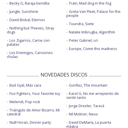
Becky G, Baraja bendita
Train, Mad dog in the fog
Jungle, Sunshine
Greta Van Fleet, Palace for the
people
David Bisbal, Eternos
Toundra, Siete
Nothing but Thieves, Stray
dogs
Natalie Imbruglia, Algorithm
Los Zigarros, Carne con
Peter Gabriel, o/i
patatas
Europe, Come this madness
Los Enemigos, Canciones
chulas
NOVEDADES DISCOS
Bad Gyal, Más cara
Gorillaz, The mountain
Foo Fighters, Your favorite toy
Karol G, No me arrepiento de
sentir tanto
Melendi, Pop rock
Jorge Drexler, Taracá
Triángulo de Amor Bizarro, Mi
catedral
Nil Moliner, Nexo
Niall Horan, Dinner party
David DeMaría, La puerta
mágica