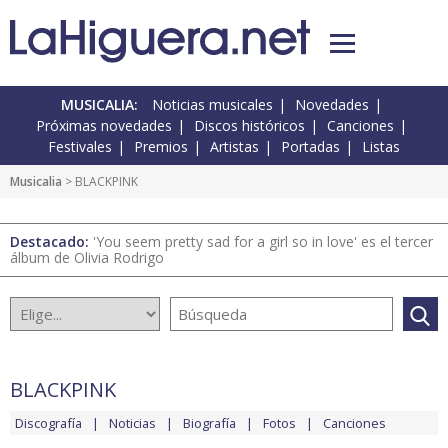
MUSICALIA:
Noticias musicales
Novedades
Próximas novedades
Discos históricos
Canciones
Festivales
Premios
Artistas
Portadas
Listas
Musicalia
> BLACKPINK
Destacado:
'You seem pretty sad for a girl so in love' es el tercer
álbum de Olivia Rodrigo
BLACKPINK
Discografía
Noticias
Biografía
Fotos
Canciones