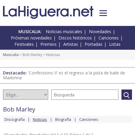
MUSICALIA:
Noticias musicales
Novedades
Próximas novedades
Discos históricos
Canciones
Festivales
Premios
Artistas
Portadas
Listas
Musicalia
>
Bob Marley
> Noticias
Destacado:
'Confessions II' es el regreso a la pista de baile de
Madonna
Bob Marley
Discografía
Noticias
Biografía
Canciones
19 resultados. Resultados del 1 al 10. Página 1 de 2