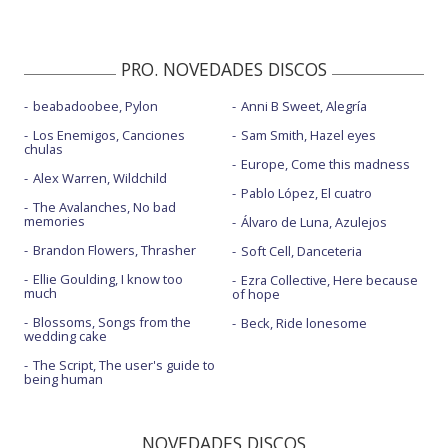
PRO. NOVEDADES DISCOS
beabadoobee, Pylon
Anni B Sweet, Alegría
Los Enemigos, Canciones
Sam Smith, Hazel eyes
chulas
Europe, Come this madness
Alex Warren, Wildchild
Pablo López, El cuatro
The Avalanches, No bad
memories
Álvaro de Luna, Azulejos
Brandon Flowers, Thrasher
Soft Cell, Danceteria
Ellie Goulding, I know too
Ezra Collective, Here because
much
of hope
Blossoms, Songs from the
Beck, Ride lonesome
wedding cake
The Script, The user's guide to
being human
NOVEDADES DISCOS