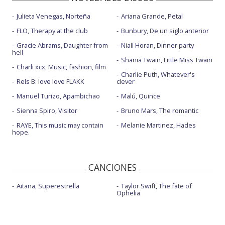
Julieta Venegas, Norteña
Ariana Grande, Petal
FLO, Therapy at the club
Bunbury, De un siglo anterior
Gracie Abrams, Daughter from
Niall Horan, Dinner party
hell
Shania Twain, Little Miss Twain
Charli xcx, Music, fashion, film
Charlie Puth, Whatever's
Rels B: love love FLAKK
clever
Manuel Turizo, Apambichao
Malú, Quince
Sienna Spiro, Visitor
Bruno Mars, The romantic
RAYE, This music may contain
Melanie Martinez, Hades
hope.
CANCIONES
Aitana, Superestrella
Taylor Swift, The fate of
Ophelia