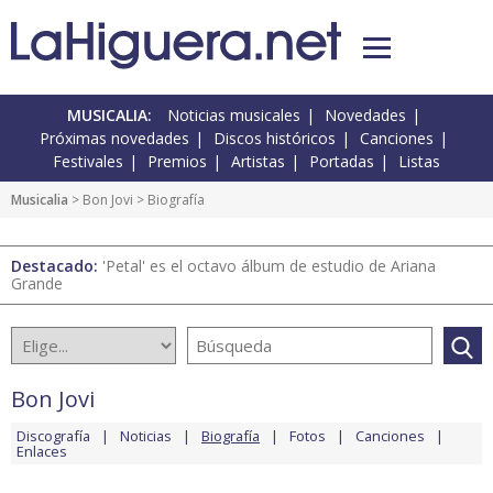
MUSICALIA:
Noticias musicales
Novedades
Próximas novedades
Discos históricos
Canciones
Festivales
Premios
Artistas
Portadas
Listas
Musicalia
>
Bon Jovi
> Biografía
Destacado:
'Petal' es el octavo álbum de estudio de Ariana
Grande
Bon Jovi
Discografía
Noticias
Biografía
Fotos
Canciones
Enlaces