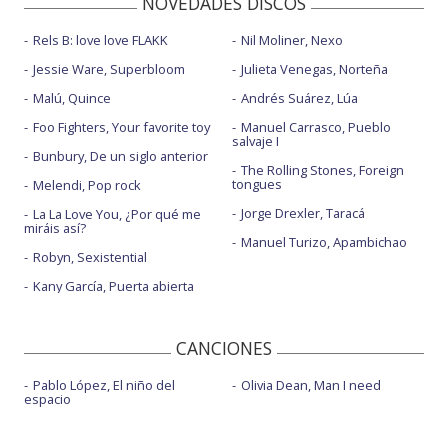
NOVEDADES DISCOS
Rels B: love love FLAKK
Nil Moliner, Nexo
Jessie Ware, Superbloom
Julieta Venegas, Norteña
Malú, Quince
Andrés Suárez, Lúa
Foo Fighters, Your favorite toy
Manuel Carrasco, Pueblo
salvaje I
Bunbury, De un siglo anterior
The Rolling Stones, Foreign
tongues
Melendi, Pop rock
Jorge Drexler, Taracá
La La Love You, ¿Por qué me
miráis así?
Manuel Turizo, Apambichao
Robyn, Sexistential
Kany García, Puerta abierta
CANCIONES
Pablo López, El niño del
Olivia Dean, Man I need
espacio