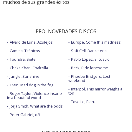
muchos de sus grandes éxitos.
PRO. NOVEDADES DISCOS
Álvaro de Luna, Azulejos
Europe, Come this madness
Camela, Titánicos
Soft Cell, Danceteria
Toundra, Siete
Pablo López, El cuatro
Chaka Khan, Chakzilla
Beck, Ride lonesome
Jungle, Sunshine
Phoebe Bridgers, Lost
weekend
Train, Mad dog in the fog
Interpol, This mirror weighs a
ton
Roger Taylor, Violence insane
in a beautiful world
Tove Lo, Estrus
Jorja Smith, What are the odds
Peter Gabriel, o/i