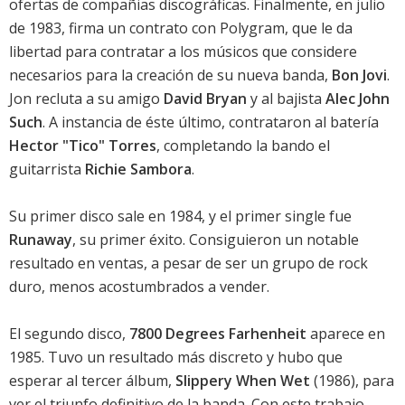
ofertas de compañias discográficas. Finalmente, en julio
de 1983, firma un contrato con Polygram, que le da
libertad para contratar a los músicos que considere
necesarios para la creación de su nueva banda,
Bon Jovi
.
Jon recluta a su amigo
David Bryan
y al bajista
Alec John
Such
. A instancia de éste último, contrataron al batería
Hector "Tico" Torres
, completando la bando el
guitarrista
Richie Sambora
.
Su primer disco sale en 1984, y el primer single fue
Runaway
, su primer éxito. Consiguieron un notable
resultado en ventas, a pesar de ser un grupo de rock
duro, menos acostumbrados a vender.
El segundo disco,
7800 Degrees Farhenheit
aparece en
1985. Tuvo un resultado más discreto y hubo que
esperar al tercer álbum,
Slippery When Wet
(1986), para
ver el triunfo definitivo de la banda. Con este trabajo