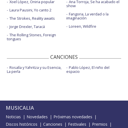
Xoel López, Oniria popular
Ana Torroja, Se ha acabado el
show
Laura Pausini, Yo canto 2
Fangoria, La verdad o la
imaginación
The Strokes, Reality awaits
Loreen, Wildfire
Jorge Drexler, Taracá
The Rolling Stones, Foreign
tongues
CANCIONES
Rosalía y Yahritza y su Esencia,
Pablo López, El niño del
La perla
espacio
MUSICALIA
Noticias
Novedades
Próximas novedades
Discos históricos
Canciones
Festivales
Premios