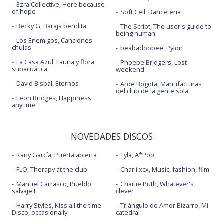
Ezra Collective, Here because
of hope
Soft Cell, Danceteria
Becky G, Baraja bendita
The Script, The user's guide to
being human
Los Enemigos, Canciones
chulas
beabadoobee, Pylon
La Casa Azul, Fauna y flora
Phoebe Bridgers, Lost
subacuática
weekend
David Bisbal, Eternos
Arde Bogotá, Manufacturas
del club de la gente sola
Leon Bridges, Happiness
anytime
NOVEDADES DISCOS
Kany García, Puerta abierta
Tyla, A*Pop
FLO, Therapy at the club
Charli xcx, Music, fashion, film
Manuel Carrasco, Pueblo
Charlie Puth, Whatever's
salvaje I
clever
Harry Styles, Kiss all the time.
Triángulo de Amor Bizarro, Mi
Disco, occasionally.
catedral