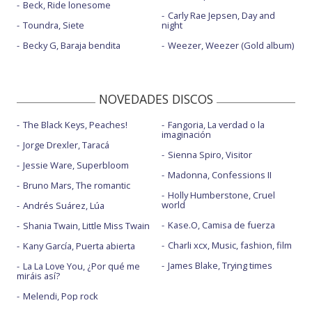
Beck, Ride lonesome
Carly Rae Jepsen, Day and
Toundra, Siete
night
Becky G, Baraja bendita
Weezer, Weezer (Gold album)
NOVEDADES DISCOS
The Black Keys, Peaches!
Fangoria, La verdad o la
imaginación
Jorge Drexler, Taracá
Sienna Spiro, Visitor
Jessie Ware, Superbloom
Madonna, Confessions II
Bruno Mars, The romantic
Holly Humberstone, Cruel
world
Andrés Suárez, Lúa
Kase.O, Camisa de fuerza
Shania Twain, Little Miss Twain
Charli xcx, Music, fashion, film
Kany García, Puerta abierta
James Blake, Trying times
La La Love You, ¿Por qué me
miráis así?
Melendi, Pop rock