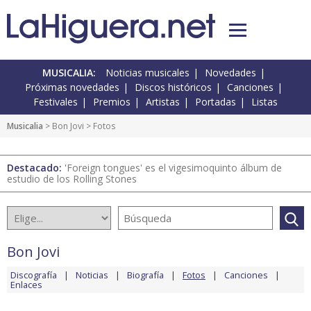
MUSICALIA:
Noticias musicales
Novedades
Próximas novedades
Discos históricos
Canciones
Festivales
Premios
Artistas
Portadas
Listas
Musicalia
>
Bon Jovi
> Fotos
Destacado:
'Foreign tongues' es el vigesimoquinto álbum de
estudio de los Rolling Stones
Bon Jovi
Discografía
Noticias
Biografía
Fotos
Canciones
Enlaces