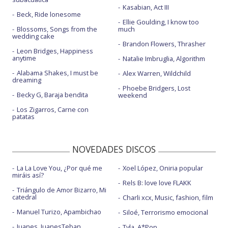
Kasabian, Act III
Beck, Ride lonesome
Ellie Goulding, I know too
Blossoms, Songs from the
much
wedding cake
Brandon Flowers, Thrasher
Leon Bridges, Happiness
anytime
Natalie Imbruglia, Algorithm
Alabama Shakes, I must be
Alex Warren, Wildchild
dreaming
Phoebe Bridgers, Lost
Becky G, Baraja bendita
weekend
Los Zigarros, Carne con
patatas
NOVEDADES DISCOS
La La Love You, ¿Por qué me
Xoel López, Oniria popular
miráis así?
Rels B: love love FLAKK
Triángulo de Amor Bizarro, Mi
catedral
Charli xcx, Music, fashion, film
Manuel Turizo, Apambichao
Siloé, Terrorismo emocional
Juanes, JuanesTeban
Tyla, A*Pop