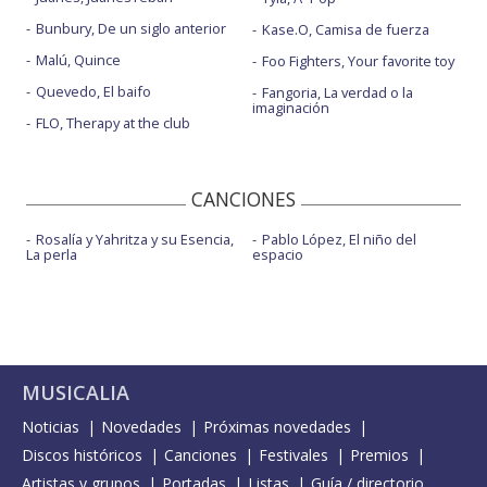
Bunbury, De un siglo anterior
Kase.O, Camisa de fuerza
Malú, Quince
Foo Fighters, Your favorite toy
Quevedo, El baifo
Fangoria, La verdad o la
imaginación
FLO, Therapy at the club
CANCIONES
Rosalía y Yahritza y su Esencia,
Pablo López, El niño del
La perla
espacio
MUSICALIA
Noticias
Novedades
Próximas novedades
Discos históricos
Canciones
Festivales
Premios
Artistas y grupos
Portadas
Listas
Guía / directorio