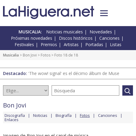
MUSICALIA:
Noticias musicales
Novedades
Próximas novedades
Discos históricos
Canciones
Festivales
Premios
Artistas
Portadas
Listas
Musicalia
>
Bon Jovi
>
Fotos
> Foto 18 de 18
Destacado:
'The wow! signal' es el décimo álbum de Muse
Bon Jovi
Discografía
Noticias
Biografía
Fotos
Canciones
Enlaces
Imagen de Bon Jovi en el canal de música.