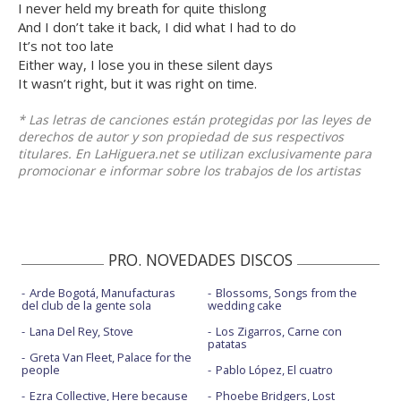
I never held my breath for quite thislong
And I don’t take it back, I did what I had to do
It’s not too late
Either way, I lose you in these silent days
It wasn’t right, but it was right on time.
* Las letras de canciones están protegidas por las leyes de
derechos de autor y son propiedad de sus respectivos
titulares. En LaHiguera.net se utilizan exclusivamente para
promocionar e informar sobre los trabajos de los artistas
PRO. NOVEDADES DISCOS
Arde Bogotá, Manufacturas
Blossoms, Songs from the
del club de la gente sola
wedding cake
Lana Del Rey, Stove
Los Zigarros, Carne con
patatas
Greta Van Fleet, Palace for the
people
Pablo López, El cuatro
Ezra Collective, Here because
Phoebe Bridgers, Lost