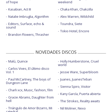
of hope
weekend
Kasabian, Act III
Chaka Khan, Chakzilla
Natalie Imbruglia, Algorithm
Alex Warren, Wildchild
Editors, Surface, echo &
Toundra, Siete
sound
Tokio Hotel, Encore
Brandon Flowers, Thrasher
NOVEDADES DISCOS
Malú, Quince
Holly Humberstone, Cruel
world
Carlos Vives, El último disco
Vol. 1
Jessie Ware, Superbloom
Paul McCartney, The boys of
Juanes, JuanesTeban
Dungeon Lane
Sienna Spiro, Visitor
Charli xcx, Music, fashion, film
Kany García, Puerta abierta
Gracie Abrams, Daughter from
hell
The Strokes, Reality awaits
Triángulo de Amor Bizarro, Mi
Nil Moliner, Nexo
catedral