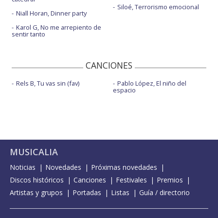
Siloé, Terrorismo emocional
Niall Horan, Dinner party
Karol G, No me arrepiento de
sentir tanto
CANCIONES
Rels B, Tu vas sin (fav)
Pablo López, El niño del
espacio
MUSICALIA
Noticias
Novedades
Próximas novedades
Discos históricos
Canciones
Festivales
Premios
Artistas y grupos
Portadas
Listas
Guía / directorio