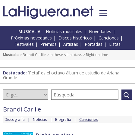
MUSICALIA:
Noticias musicales
Novedades
Próximas novedades
Discos históricos
Canciones
Festivales
Premios
Artistas
Portadas
Listas
Musicalia
>
Brandi Carlile
>
In these silent days
> Right on time
Destacado:
'Petal' es el octavo álbum de estudio de Ariana
Grande
Brandi Carlile
Discografía
Noticias
Biografía
Canciones