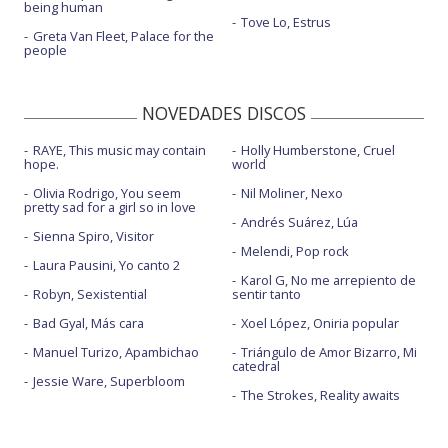
being human
Tove Lo, Estrus
Greta Van Fleet, Palace for the
people
NOVEDADES DISCOS
RAYE, This music may contain
Holly Humberstone, Cruel
hope.
world
Olivia Rodrigo, You seem
Nil Moliner, Nexo
pretty sad for a girl so in love
Andrés Suárez, Lúa
Sienna Spiro, Visitor
Melendi, Pop rock
Laura Pausini, Yo canto 2
Karol G, No me arrepiento de
Robyn, Sexistential
sentir tanto
Bad Gyal, Más cara
Xoel López, Oniria popular
Manuel Turizo, Apambichao
Triángulo de Amor Bizarro, Mi
catedral
Jessie Ware, Superbloom
The Strokes, Reality awaits