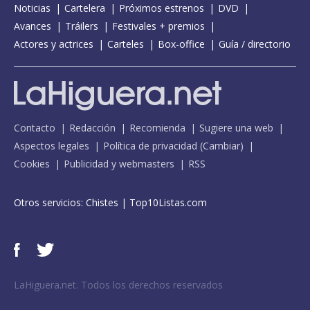
Noticias
Cartelera
Próximos estrenos
DVD
Avances
Tráilers
Festivales + premios
Actores y actrices
Carteles
Box-office
Guía / directorio
Contacto
Redacción
Recomienda
Sugiere una web
Aspectos legales
Política de privacidad
(
Cambiar
)
Cookies
Publicidad y webmasters
RSS
Otros servicios:
Chistes
|
Top10Listas.com
LaHiguera.net. Todos los derechos reservados