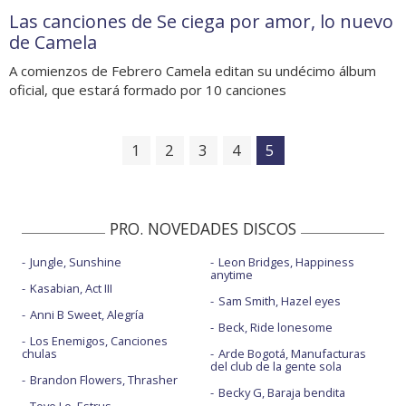
Las canciones de Se ciega por amor, lo nuevo
de Camela
A comienzos de Febrero Camela editan su undécimo álbum
oficial, que estará formado por 10 canciones
1
2
3
4
5
PRO. NOVEDADES DISCOS
Jungle, Sunshine
Leon Bridges, Happiness
anytime
Kasabian, Act III
Sam Smith, Hazel eyes
Anni B Sweet, Alegría
Beck, Ride lonesome
Los Enemigos, Canciones
chulas
Arde Bogotá, Manufacturas
del club de la gente sola
Brandon Flowers, Thrasher
Becky G, Baraja bendita
Tove Lo, Estrus