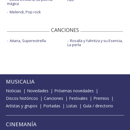
mágica
Melendi, Pop rock
CANCIONES
Aitana, Superestrella
Rosalía y Yahritza y su Esencia,
La perla
MUSICALIA
Noticias
Novedades
Próximas novedades
Discos históricos
Canciones
Festivales
Premios
Artistas y grupos
Portadas
Listas
Guía / directorio
CINEMANÍA