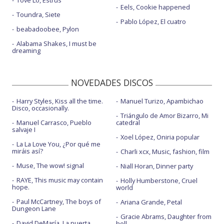
Eels, Cookie happened
Toundra, Siete
Pablo López, El cuatro
beabadoobee, Pylon
Alabama Shakes, I must be
dreaming
NOVEDADES DISCOS
Harry Styles, Kiss all the time.
Manuel Turizo, Apambichao
Disco, occasionally.
Triángulo de Amor Bizarro, Mi
Manuel Carrasco, Pueblo
catedral
salvaje I
Xoel López, Oniria popular
La La Love You, ¿Por qué me
miráis así?
Charli xcx, Music, fashion, film
Muse, The wow! signal
Niall Horan, Dinner party
RAYE, This music may contain
Holly Humberstone, Cruel
hope.
world
Paul McCartney, The boys of
Ariana Grande, Petal
Dungeon Lane
Gracie Abrams, Daughter from
David DeMaría, La puerta
hell