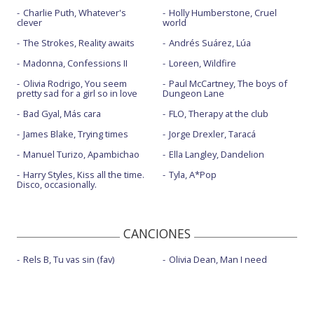
Charlie Puth, Whatever's
Holly Humberstone, Cruel
clever
world
The Strokes, Reality awaits
Andrés Suárez, Lúa
Madonna, Confessions II
Loreen, Wildfire
Olivia Rodrigo, You seem
Paul McCartney, The boys of
pretty sad for a girl so in love
Dungeon Lane
Bad Gyal, Más cara
FLO, Therapy at the club
James Blake, Trying times
Jorge Drexler, Taracá
Manuel Turizo, Apambichao
Ella Langley, Dandelion
Harry Styles, Kiss all the time.
Tyla, A*Pop
Disco, occasionally.
CANCIONES
Rels B, Tu vas sin (fav)
Olivia Dean, Man I need