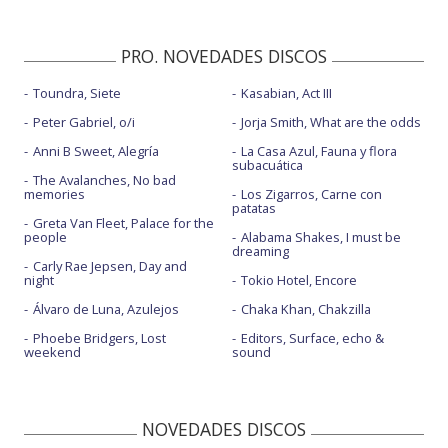
PRO. NOVEDADES DISCOS
Toundra, Siete
Kasabian, Act III
Peter Gabriel, o/i
Jorja Smith, What are the odds
Anni B Sweet, Alegría
La Casa Azul, Fauna y flora
subacuática
The Avalanches, No bad
memories
Los Zigarros, Carne con
patatas
Greta Van Fleet, Palace for the
people
Alabama Shakes, I must be
dreaming
Carly Rae Jepsen, Day and
night
Tokio Hotel, Encore
Álvaro de Luna, Azulejos
Chaka Khan, Chakzilla
Phoebe Bridgers, Lost
Editors, Surface, echo &
weekend
sound
NOVEDADES DISCOS