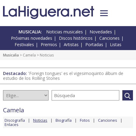
MUSICALIA:
Noticias musicales
Novedades
Próximas novedades
Discos históricos
Canciones
Festivales
Premios
Artistas
Portadas
Listas
Musicalia
>
Camela
> Noticias
Destacado:
'Foreign tongues' es el vigesimoquinto álbum de
estudio de los Rolling Stones
Camela
Discografía
Noticias
Biografía
Fotos
Canciones
Enlaces