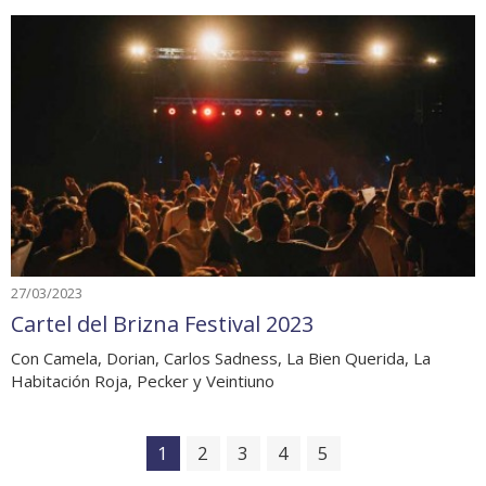
27/03/2023
Cartel del Brizna Festival 2023
Con Camela, Dorian, Carlos Sadness, La Bien Querida, La
Habitación Roja, Pecker y Veintiuno
1
2
3
4
5