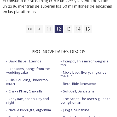
El consumo de streaming crece un 27% y la venta de vinilos
un 23%, mientras se superan los 50 mil millones de escuchas
en las plataformas
<<
<
11
12
13
14
15
PRO. NOVEDADES DISCOS
David Bisbal, Eternos
Interpol, This mirror weighs a
ton
Blossoms, Songs from the
wedding cake
Nickelback, Everything under
the sun
Ellie Goulding, I know too
much
Beck, Ride lonesome
Chaka Khan, Chakzilla
Soft Cell, Danceteria
Carly Rae Jepsen, Day and
The Script, The user's guide to
night
being human
Natalie Imbruglia, Algorithm
Jungle, Sunshine