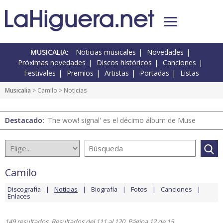
MUSICALIA:
Noticias musicales
Novedades
Próximas novedades
Discos históricos
Canciones
Festivales
Premios
Artistas
Portadas
Listas
Musicalia
>
Camilo
> Noticias
Destacado:
'The wow! signal' es el décimo álbum de Muse
Camilo
Discografía
Noticias
Biografía
Fotos
Canciones
Enlaces
149 resultados. Resultados del 111 al 120. Página 12 de 15