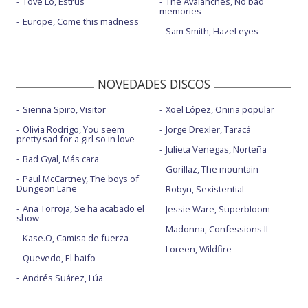
Tove Lo, Estrus
The Avalanches, No bad
memories
Europe, Come this madness
Sam Smith, Hazel eyes
NOVEDADES DISCOS
Sienna Spiro, Visitor
Xoel López, Oniria popular
Olivia Rodrigo, You seem
Jorge Drexler, Taracá
pretty sad for a girl so in love
Julieta Venegas, Norteña
Bad Gyal, Más cara
Gorillaz, The mountain
Paul McCartney, The boys of
Dungeon Lane
Robyn, Sexistential
Ana Torroja, Se ha acabado el
Jessie Ware, Superbloom
show
Madonna, Confessions II
Kase.O, Camisa de fuerza
Loreen, Wildfire
Quevedo, El baifo
Andrés Suárez, Lúa