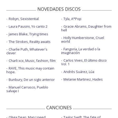
NOVEDADES DISCOS
Robyn, Sexistential
Tyla, A*Pop
Laura Pausini, Yo canto 2
Gracie Abrams, Daughter from
hell
James Blake, Trying times
Holly Humberstone, Cruel
world
The Strokes, Reality awaits
Fangoria, La verdad o la
Charlie Puth, Whatever's
imaginación
clever
Carlos Vives, El último disco
Charli xcx, Music, fashion, film
Vol. 1
RAYE, This music may contain
Andrés Suárez, Lúa
hope.
Melanie Martinez, Hades
Bunbury, De un siglo anterior
Manuel Carrasco, Pueblo
salvaje I
CANCIONES
Olivia Dean, Man I need
Taylor Swift, The fate of