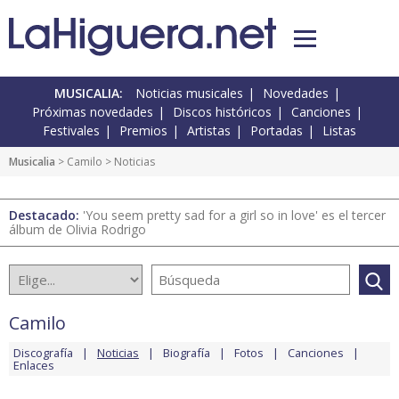
MUSICALIA:
Noticias musicales
Novedades
Próximas novedades
Discos históricos
Canciones
Festivales
Premios
Artistas
Portadas
Listas
Musicalia
>
Camilo
> Noticias
Destacado:
'You seem pretty sad for a girl so in love' es el tercer
álbum de Olivia Rodrigo
Camilo
Discografía
Noticias
Biografía
Fotos
Canciones
Enlaces