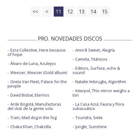
<<
<
11
12
13
14
15
PRO. NOVEDADES DISCOS
Ezra Collective, Here because
Anni B Sweet, Alegría
of hope
Camela, Titánicos
Álvaro de Luna, Azulejos
Editors, Surface, echo &
Weezer, Weezer (Gold album)
sound
Greta Van Fleet, Palace for the
Natalie Imbruglia, Algorithm
people
Interpol, This mirror weighs a
David Bisbal, Eternos
ton
Arde Bogotá, Manufacturas
La Casa Azul, Fauna y flora
del club de la gente sola
subacuática
Train, Mad dog in the fog
Toundra, Siete
Chaka Khan, Chakzilla
Jungle, Sunshine