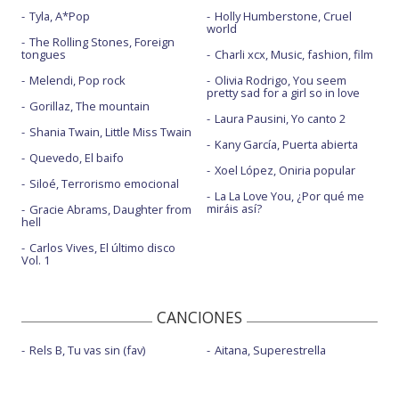
Tyla, A*Pop
Holly Humberstone, Cruel
world
The Rolling Stones, Foreign
tongues
Charli xcx, Music, fashion, film
Melendi, Pop rock
Olivia Rodrigo, You seem
pretty sad for a girl so in love
Gorillaz, The mountain
Laura Pausini, Yo canto 2
Shania Twain, Little Miss Twain
Kany García, Puerta abierta
Quevedo, El baifo
Xoel López, Oniria popular
Siloé, Terrorismo emocional
La La Love You, ¿Por qué me
miráis así?
Gracie Abrams, Daughter from
hell
Carlos Vives, El último disco
Vol. 1
CANCIONES
Rels B, Tu vas sin (fav)
Aitana, Superestrella