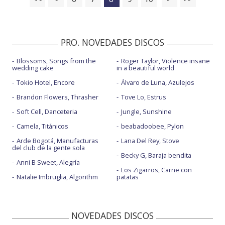
PRO. NOVEDADES DISCOS
Blossoms, Songs from the
Roger Taylor, Violence insane
wedding cake
in a beautiful world
Tokio Hotel, Encore
Álvaro de Luna, Azulejos
Brandon Flowers, Thrasher
Tove Lo, Estrus
Soft Cell, Danceteria
Jungle, Sunshine
Camela, Titánicos
beabadoobee, Pylon
Arde Bogotá, Manufacturas
Lana Del Rey, Stove
del club de la gente sola
Becky G, Baraja bendita
Anni B Sweet, Alegría
Los Zigarros, Carne con
Natalie Imbruglia, Algorithm
patatas
NOVEDADES DISCOS