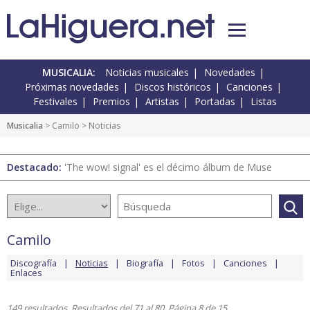
MUSICALIA:
Noticias musicales
Novedades
Próximas novedades
Discos históricos
Canciones
Festivales
Premios
Artistas
Portadas
Listas
Musicalia
>
Camilo
> Noticias
Destacado:
'The wow! signal' es el décimo álbum de Muse
Camilo
Discografía
Noticias
Biografía
Fotos
Canciones
Enlaces
149 resultados. Resultados del 71 al 80. Página 8 de 15