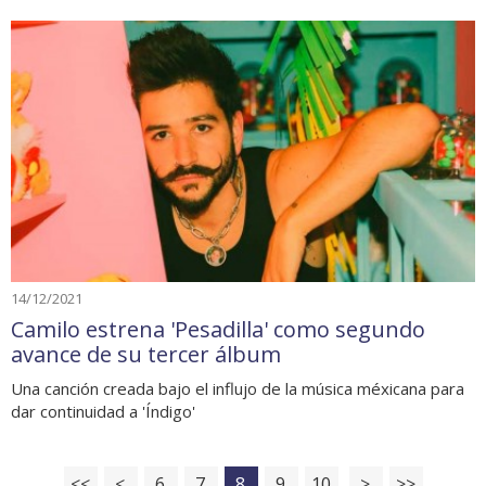
14/12/2021
Camilo estrena 'Pesadilla' como segundo
avance de su tercer álbum
Una canción creada bajo el influjo de la música méxicana para
dar continuidad a 'Índigo'
<<
<
6
7
8
9
10
>
>>