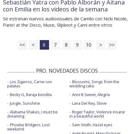
Sebastián Yatra con Pablo Alborán y Aitana
con Emilia en los videos de la semana
Se estrenan nuevos audiovisuales de Camilo con Nicki Nicole,
Panic! at the Disco, Muse, Slipknot y Cami entre otros
<<
<
6
7
8
9
10
>
>>
PRO. NOVEDADES DISCOS
Los Zigarros, Carne con
Blossoms, Songs from the
patatas
wedding cake
Becky G, Baraja bendita
Anni B Sweet, Alegría
Jungle, Sunshine
Lana Del Rey, Stove
Alabama Shakes, I must be
Roger Taylor, Violence insane
dreaming
in a beautiful world
Phoebe Bridgers, Lost
Sam Smith, Hazel eyes
weekend
Arde Bogotá, Manufacturas