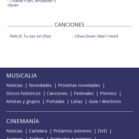
Charlie Puth, Whatever's
clever
CANCIONES
Rels B, Tu vas sin (fav)
Olivia Dean, Man I need
MUSICALIA
Noticias
Novedades
Próximas novedades
Discos históricos
Canciones
Festivales
Premios
Artistas y grupos
Portadas
Listas
Guía / directorio
CINEMANÍA
Noticias
Cartelera
Próximos estrenos
DVD
Avances
Tráilers
Festivales + premios