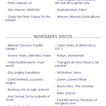
Peter Gabriel, o/i
del club de la gente sola
Alex Warren, Wildchild
beabadoobee, Pylon
Greta Van Fleet, Palace for the
Weezer, Weezer (Gold album)
people
NOVEDADES DISCOS
Manuel Carrasco, Pueblo
Carlos Vives, El último disco
salvaje I
Vol. 1
Shania Twain, Little Miss Twain
Robyn, Sexistential
Holly Humberstone, Cruel
Triángulo de Amor Bizarro, Mi
world
catedral
Ella Langley, Dandelion
Nil Moliner, Nexo
David DeMaría, La puerta
Juanes, JuanesTeban
mágica
Bruno Mars, The romantic
Bunbury, De un siglo anterior
Malú, Quince
Ana Torroja, Se ha acabado el
show
Paul McCartney, The boys of
Dungeon Lane