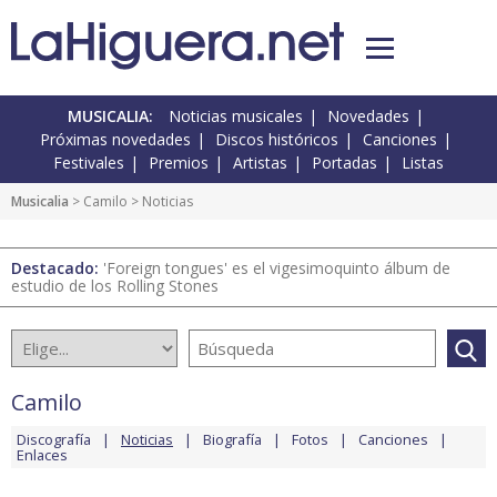
MUSICALIA:
Noticias musicales
Novedades
Próximas novedades
Discos históricos
Canciones
Festivales
Premios
Artistas
Portadas
Listas
Musicalia
>
Camilo
> Noticias
Destacado:
'Foreign tongues' es el vigesimoquinto álbum de
estudio de los Rolling Stones
Camilo
Discografía
Noticias
Biografía
Fotos
Canciones
Enlaces