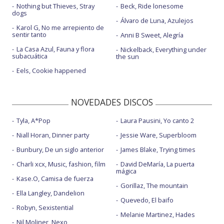
Nothing but Thieves, Stray
Beck, Ride lonesome
dogs
Álvaro de Luna, Azulejos
Karol G, No me arrepiento de
sentir tanto
Anni B Sweet, Alegría
La Casa Azul, Fauna y flora
Nickelback, Everything under
subacuática
the sun
Eels, Cookie happened
NOVEDADES DISCOS
Tyla, A*Pop
Laura Pausini, Yo canto 2
Niall Horan, Dinner party
Jessie Ware, Superbloom
Bunbury, De un siglo anterior
James Blake, Trying times
Charli xcx, Music, fashion, film
David DeMaría, La puerta
mágica
Kase.O, Camisa de fuerza
Gorillaz, The mountain
Ella Langley, Dandelion
Quevedo, El baifo
Robyn, Sexistential
Melanie Martinez, Hades
Nil Moliner, Nexo