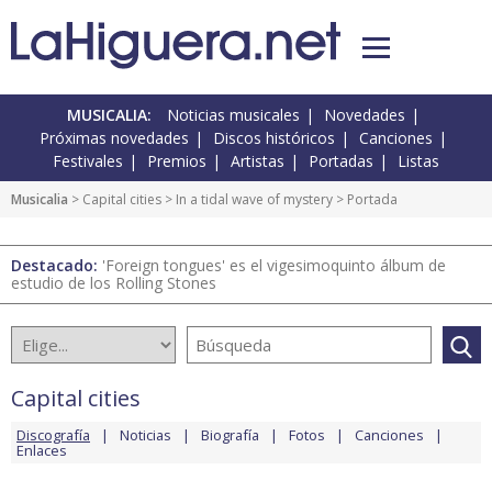
MUSICALIA:
Noticias musicales
Novedades
Próximas novedades
Discos históricos
Canciones
Festivales
Premios
Artistas
Portadas
Listas
Musicalia
>
Capital cities
>
In a tidal wave of mystery
> Portada
Destacado:
'Foreign tongues' es el vigesimoquinto álbum de
estudio de los Rolling Stones
Capital cities
Discografía
Noticias
Biografía
Fotos
Canciones
Enlaces