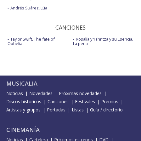
Andrés Suárez, Lúa
CANCIONES
Taylor Swift, The fate of
Rosalía y Yahritza y su Esencia,
Ophelia
La perla
MUSICALIA
Noticias
Novedades
Próximas novedades
Discos históricos
Canciones
Festivales
Premios
Artistas y grupos
Portadas
Listas
Guía / directorio
CINEMANÍA
Noticias
Cartelera
Próximos estrenos
DVD