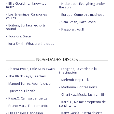
Ellie Goulding, I know too
Nickelback, Everything under
much
the sun
Los Enemigos, Canciones
Europe, Come this madness
chulas
Sam Smith, Hazel eyes
Editors, Surface, echo &
sound
Kasabian, Act III
Toundra, Siete
Jorja Smith, What are the odds
NOVEDADES DISCOS
Shania Twain, Little Miss Twain
Fangoria, La verdad o la
imaginación
The Black Keys, Peaches!
Melendi, Pop rock
Manuel Turizo, Apambichao
Madonna, Confessions II
Quevedo, El baifo
Charli xcx, Music, fashion, film
Kase.O, Camisa de fuerza
Karol G, No me arrepiento de
sentir tanto
Bruno Mars, The romantic
Kany García, Puerta abierta
Ella Langley, Dandelion