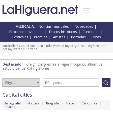
MUSICALIA:
Noticias musicales
Novedades
Próximas novedades
Discos históricos
Canciones
Festivales
Premios
Artistas
Portadas
Listas
Musicalia
>
Capital cities
>
In a tidal wave of mystery
>
I sold my bed, but
not my stereo
> Portada
Destacado:
'Foreign tongues' es el vigesimoquinto álbum de
estudio de los Rolling Stones
Capital cities
Discografía
Noticias
Biografía
Fotos
Canciones
Enlaces