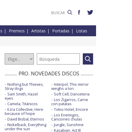
es
Premios
Artistas
Portadas
Listas
PRO. NOVEDADES DISCOS
Nothing but Thieves,
Interpol, This mirror
Stray dogs
weighs a ton
Sam Smith, Hazel
Soft Cell, Danceteria
eyes
Los Zigarros, Carne
Camela, Titánicos
con patatas
Ezra Collective, Here
Tokio Hotel, Encore
because of hope
Los Enemigos,
David Bisbal, Eternos
Canciones chulas
Nickelback, Everything
Jungle, Sunshine
under the sun
Kasabian, Act III