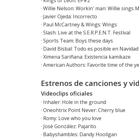
·
Kings of Leon: EP#2
·
Willie Nelson: Workin' man: Willie sings 
·
Javier Ojeda: Incorrecto
·
Paul McCartney & Wings: Wings
·
Slash: Live at the S.E.R.P.E.N.T. Festival
·
Sports Team: Boys these days
·
David Bisbal: Todo es posible en Navidad
·
Ximena Sariñana: Existencia kamikaze
·
American Authors: Favorite time of the y
Estrenos de canciones y vi
Videoclips oficiales
·
Inhaler: Hole in the ground
·
Oneohtrix Point Never: Cherry blue
·
Romy: Love who you love
· José González: Pajarito
·
Babyshambles: Dandy Hooligan