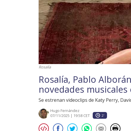
Rosalía
Rosalía, Pablo Alborá
novedades musicales 
Se estrenan videoclips de Katy Perry, Davi
Hugo Fernández
07/11/2025 | 19:58 CET
2'