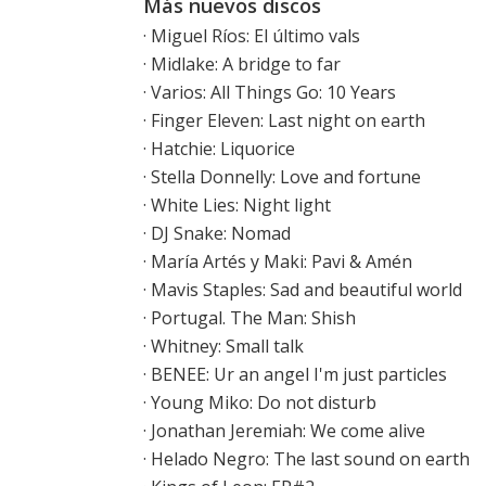
Más nuevos discos
·
Miguel Ríos: El último vals
·
Midlake: A bridge to far
·
Varios: All Things Go: 10 Years
·
Finger Eleven: Last night on earth
·
Hatchie: Liquorice
·
Stella Donnelly: Love and fortune
·
White Lies: Night light
·
DJ Snake: Nomad
·
María Artés y Maki: Pavi & Amén
·
Mavis Staples: Sad and beautiful world
·
Portugal. The Man: Shish
·
Whitney: Small talk
·
BENEE: Ur an angel I'm just particles
·
Young Miko: Do not disturb
·
Jonathan Jeremiah: We come alive
·
Helado Negro: The last sound on earth