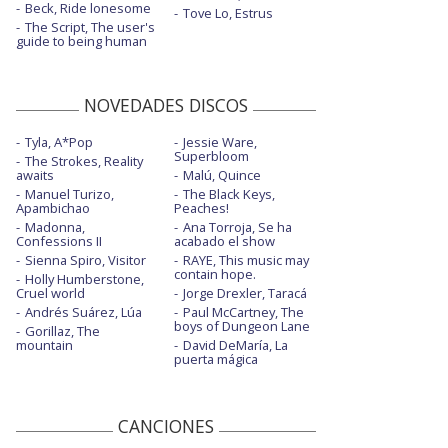
Beck, Ride lonesome
Tove Lo, Estrus
The Script, The user's
guide to being human
NOVEDADES DISCOS
Tyla, A*Pop
Jessie Ware,
Superbloom
The Strokes, Reality
awaits
Malú, Quince
Manuel Turizo,
The Black Keys,
Apambichao
Peaches!
Madonna,
Ana Torroja, Se ha
Confessions II
acabado el show
Sienna Spiro, Visitor
RAYE, This music may
contain hope.
Holly Humberstone,
Cruel world
Jorge Drexler, Taracá
Andrés Suárez, Lúa
Paul McCartney, The
boys of Dungeon Lane
Gorillaz, The
mountain
David DeMaría, La
puerta mágica
CANCIONES