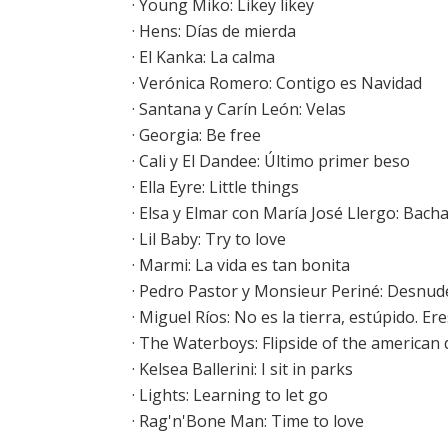
·
Young Miko: Likey likey
·
Hens: Días de mierda
·
El Kanka: La calma
· Verónica Romero: Contigo es Navidad
· Santana y Carín León: Velas
· Georgia: Be free
· Cali y El Dandee: Último primer beso
·
Ella Eyre: Little things
· Elsa y Elmar con María José Llergo: Bach
· Lil Baby: Try to love
· Marmi: La vida es tan bonita
· Pedro Pastor y Monsieur Periné: Desn
·
Miguel Ríos: No es la tierra, estúpido. Ere
·
The Waterboys: Flipside of the american
·
Kelsea Ballerini: I sit in parks
· Lights: Learning to let go
· Rag'n'Bone Man: Time to love