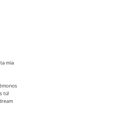
ata mía
udémonos
s tú!
 dream