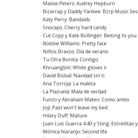
· Maisie Peters: Audrey Hepburn
·
Bizarrap y Daddy Yankee: Bzrp Music Sess
·
Katy Perry: Bandaids
·
Snocaps: Cherry hard candy
·
Cut Copy y Kate Bollinger: Belong to you
·
Robbie Williams: Pretty face
·
Niños Bravos: Día de verano
·
Tu Otra Bonita: Contigo
· Khruangbin: White gloves ii
·
David Bisbal: Navidad sin ti
·
Ana Torroja: La maleta
·
La Plazuela: Mala de verdad
· Funzo y Abraham Mateo: Como antes
· Joji: Past won't leave my bed
· Hilary Duff: Mature
· Juan Luis Guerra 4.40 y Sting: Estrellitas
·
Mónica Naranjo: Second life