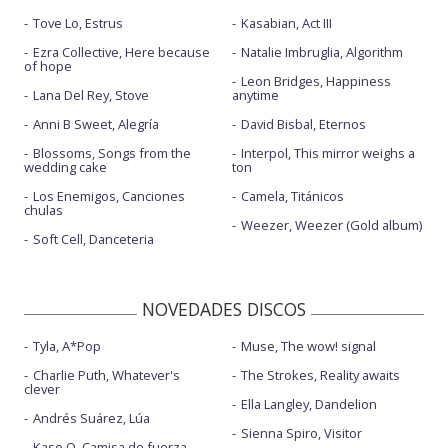
Tove Lo, Estrus
Kasabian, Act III
Ezra Collective, Here because
Natalie Imbruglia, Algorithm
of hope
Leon Bridges, Happiness
Lana Del Rey, Stove
anytime
Anni B Sweet, Alegría
David Bisbal, Eternos
Blossoms, Songs from the
Interpol, This mirror weighs a
wedding cake
ton
Los Enemigos, Canciones
Camela, Titánicos
chulas
Weezer, Weezer (Gold album)
Soft Cell, Danceteria
NOVEDADES DISCOS
Tyla, A*Pop
Muse, The wow! signal
Charlie Puth, Whatever's
The Strokes, Reality awaits
clever
Ella Langley, Dandelion
Andrés Suárez, Lúa
Sienna Spiro, Visitor
Kase.O, Camisa de fuerza