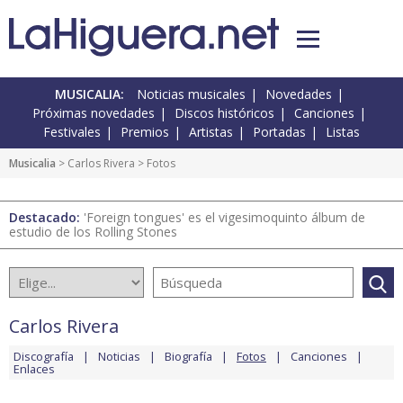
MUSICALIA:
Noticias musicales
Novedades
Próximas novedades
Discos históricos
Canciones
Festivales
Premios
Artistas
Portadas
Listas
Musicalia
>
Carlos Rivera
> Fotos
Destacado:
'Foreign tongues' es el vigesimoquinto álbum de
estudio de los Rolling Stones
Carlos Rivera
Discografía
Noticias
Biografía
Fotos
Canciones
Enlaces