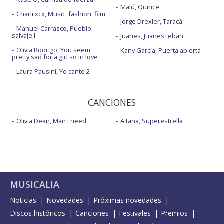
Malú, Quince
Charli xcx, Music, fashion, film
Jorge Drexler, Taracá
Manuel Carrasco, Pueblo
salvaje I
Juanes, JuanesTeban
Olivia Rodrigo, You seem
Kany García, Puerta abierta
pretty sad for a girl so in love
Laura Pausini, Yo canto 2
CANCIONES
Olivia Dean, Man I need
Aitana, Superestrella
MUSICALIA
Noticias
Novedades
Próximas novedades
Discos históricos
Canciones
Festivales
Premios