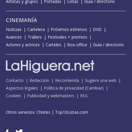
Artistas y grupos
Portadas
Listas
Guía / directorio
CINEMANÍA
Noticias
Cartelera
Próximos estrenos
DVD
Avances
Tráilers
Festivales + premios
Actores y actrices
Carteles
Box-office
Guía / directorio
Contacto
Redacción
Recomienda
Sugiere una web
Aspectos legales
Política de privacidad
(
Cambiar
)
Cookies
Publicidad y webmasters
RSS
Otros servicios:
Chistes
|
Top10Listas.com