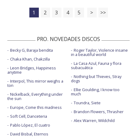
1
2
3
4
5
>
>>
PRO. NOVEDADES DISCOS
Becky G, Baraja bendita
Roger Taylor, Violence insane
in a beautiful world
Chaka Khan, Chakzilla
La Casa Azul, Fauna y flora
subacuática
Leon Bridges, Happiness
anytime
Nothing but Thieves, Stray
dogs
Interpol, This mirror weighs a
ton
Ellie Goulding, I know too
much
Nickelback, Everything under
the sun
Toundra, Siete
Europe, Come this madness
Brandon Flowers, Thrasher
Soft Cell, Danceteria
Alex Warren, Wildchild
Pablo López, El cuatro
David Bisbal, Eternos