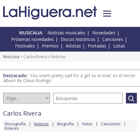
MUSICALIA:
Noticias musicales
Novedades
Próximas novedades
Discos históricos
Canciones
Festivales
Premios
Artistas
Portadas
Listas
Musicalia
>
Carlos Rivera
> Noticias
Destacado:
'You seem pretty sad for a girl so in love' es el tercer
álbum de Olivia Rodrigo
Carlos Rivera
Discografía
Noticias
Biografía
Fotos
Canciones
Enlaces