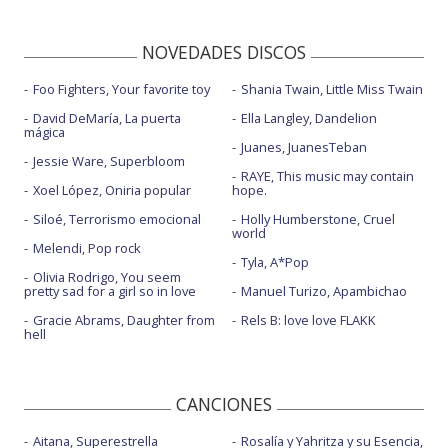
NOVEDADES DISCOS
Foo Fighters, Your favorite toy
Shania Twain, Little Miss Twain
David DeMaría, La puerta
Ella Langley, Dandelion
mágica
Juanes, JuanesTeban
Jessie Ware, Superbloom
RAYE, This music may contain
Xoel López, Oniria popular
hope.
Siloé, Terrorismo emocional
Holly Humberstone, Cruel
world
Melendi, Pop rock
Tyla, A*Pop
Olivia Rodrigo, You seem
pretty sad for a girl so in love
Manuel Turizo, Apambichao
Gracie Abrams, Daughter from
Rels B: love love FLAKK
hell
CANCIONES
Aitana, Superestrella
Rosalía y Yahritza y su Esencia,