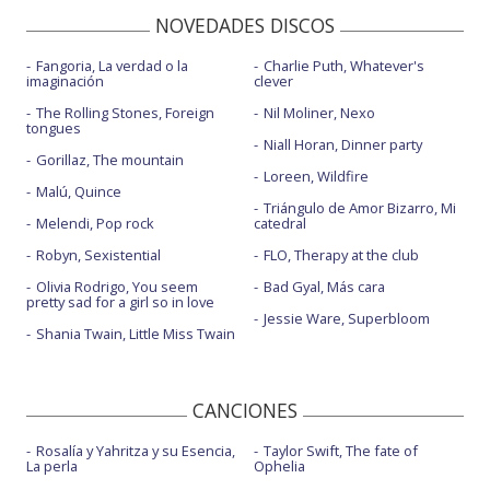
NOVEDADES DISCOS
Fangoria, La verdad o la
Charlie Puth, Whatever's
imaginación
clever
The Rolling Stones, Foreign
Nil Moliner, Nexo
tongues
Niall Horan, Dinner party
Gorillaz, The mountain
Loreen, Wildfire
Malú, Quince
Triángulo de Amor Bizarro, Mi
Melendi, Pop rock
catedral
Robyn, Sexistential
FLO, Therapy at the club
Olivia Rodrigo, You seem
Bad Gyal, Más cara
pretty sad for a girl so in love
Jessie Ware, Superbloom
Shania Twain, Little Miss Twain
CANCIONES
Rosalía y Yahritza y su Esencia,
Taylor Swift, The fate of
La perla
Ophelia