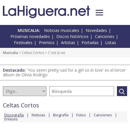
MUSICALIA:
Noticias musicales
Novedades
Próximas novedades
Discos históricos
Canciones
Festivales
Premios
Artistas
Portadas
Listas
Musicalia
>
Celtas Cortos
> C´est la vie
Destacado:
'You seem pretty sad for a girl so in love' es el tercer
álbum de Olivia Rodrigo
Celtas Cortos
Discografía
Noticias
Biografía
Fotos
Canciones
Enlaces