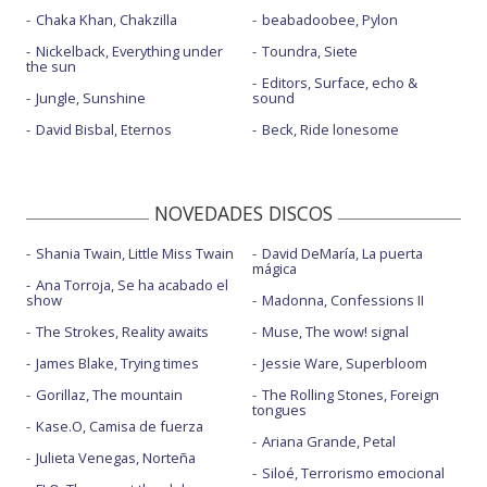
Chaka Khan, Chakzilla
beabadoobee, Pylon
Nickelback, Everything under
Toundra, Siete
the sun
Editors, Surface, echo &
Jungle, Sunshine
sound
David Bisbal, Eternos
Beck, Ride lonesome
NOVEDADES DISCOS
Shania Twain, Little Miss Twain
David DeMaría, La puerta
mágica
Ana Torroja, Se ha acabado el
show
Madonna, Confessions II
The Strokes, Reality awaits
Muse, The wow! signal
James Blake, Trying times
Jessie Ware, Superbloom
Gorillaz, The mountain
The Rolling Stones, Foreign
tongues
Kase.O, Camisa de fuerza
Ariana Grande, Petal
Julieta Venegas, Norteña
Siloé, Terrorismo emocional