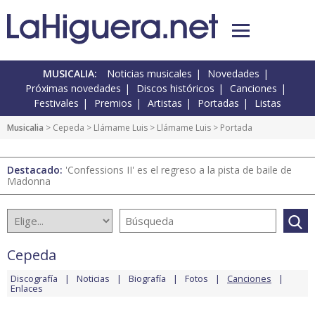
MUSICALIA:
Noticias musicales
Novedades
Próximas novedades
Discos históricos
Canciones
Festivales
Premios
Artistas
Portadas
Listas
Musicalia
>
Cepeda
>
Llámame Luis
>
Llámame Luis
> Portada
Destacado:
'Confessions II' es el regreso a la pista de baile de
Madonna
Cepeda
Discografía
Noticias
Biografía
Fotos
Canciones
Enlaces