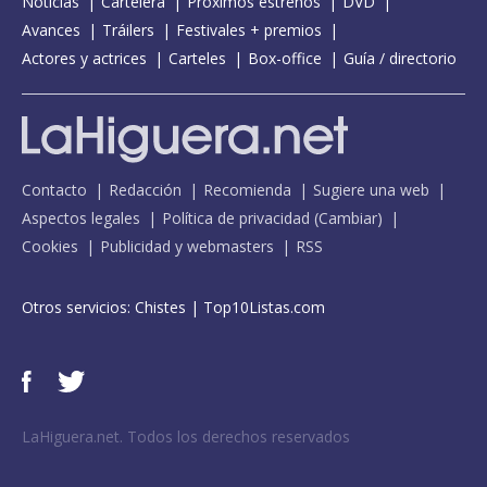
Noticias
Cartelera
Próximos estrenos
DVD
Avances
Tráilers
Festivales + premios
Actores y actrices
Carteles
Box-office
Guía / directorio
Contacto
Redacción
Recomienda
Sugiere una web
Aspectos legales
Política de privacidad
(
Cambiar
)
Cookies
Publicidad y webmasters
RSS
Otros servicios:
Chistes
|
Top10Listas.com
LaHiguera.net. Todos los derechos reservados