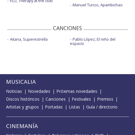
FLO, Therapy at the club
Manuel Turizo, Apambichao
CANCIONES
Aitana, Superestrella
Pablo López, El niño del
espacio
MUSICALIA
Noticias
Novedades
Próximas novedades
Discos históricos
Canciones
Festivales
Premios
Artistas y grupos
Portadas
Listas
Guía / directorio
CINEMANÍA