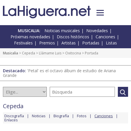
MUSICALIA:
Noticias musicales
Novedades
Próximas novedades
Discos históricos
Canciones
Festivales
Premios
Artistas
Portadas
Listas
Musicalia
>
Cepeda
>
Llámame Luis
>
Oxitocina
> Portada
Destacado:
'Petal' es el octavo álbum de estudio de Ariana
Grande
Cepeda
Discografía
Noticias
Biografía
Fotos
Canciones
Enlaces