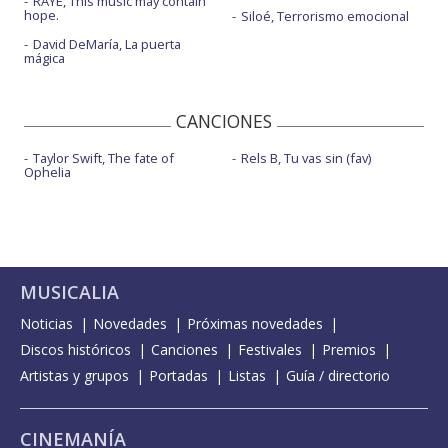
RAYE, This music may contain
hope.
Siloé, Terrorismo emocional
David DeMaría, La puerta
mágica
CANCIONES
Taylor Swift, The fate of
Rels B, Tu vas sin (fav)
Ophelia
MUSICALIA
Noticias
Novedades
Próximas novedades
Discos históricos
Canciones
Festivales
Premios
Artistas y grupos
Portadas
Listas
Guía / directorio
CINEMANÍA