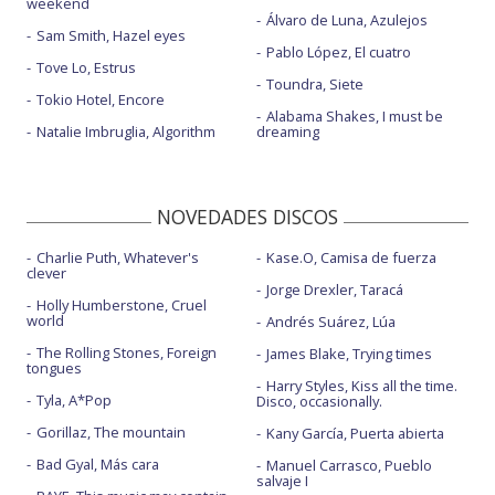
weekend
Álvaro de Luna, Azulejos
Sam Smith, Hazel eyes
Pablo López, El cuatro
Tove Lo, Estrus
Toundra, Siete
Tokio Hotel, Encore
Alabama Shakes, I must be
Natalie Imbruglia, Algorithm
dreaming
NOVEDADES DISCOS
Charlie Puth, Whatever's
Kase.O, Camisa de fuerza
clever
Jorge Drexler, Taracá
Holly Humberstone, Cruel
world
Andrés Suárez, Lúa
The Rolling Stones, Foreign
James Blake, Trying times
tongues
Harry Styles, Kiss all the time.
Tyla, A*Pop
Disco, occasionally.
Gorillaz, The mountain
Kany García, Puerta abierta
Bad Gyal, Más cara
Manuel Carrasco, Pueblo
salvaje I