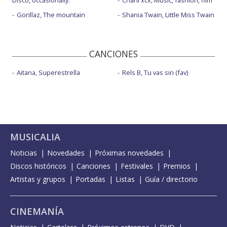
Disco, occasionally.
Charli xcx, Music, fashion, film
Gorillaz, The mountain
Shania Twain, Little Miss Twain
CANCIONES
Aitana, Superestrella
Rels B, Tu vas sin (fav)
MUSICALIA
Noticias
Novedades
Próximas novedades
Discos históricos
Canciones
Festivales
Premios
Artistas y grupos
Portadas
Listas
Guía / directorio
CINEMANÍA