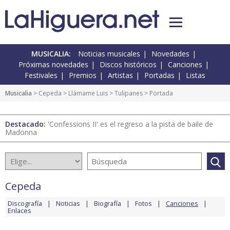
MUSICALIA:
Noticias musicales
Novedades
Próximas novedades
Discos históricos
Canciones
Festivales
Premios
Artistas
Portadas
Listas
Musicalia
>
Cepeda
>
Llámame Luis
>
Tulipanes
> Portada
Destacado:
'Confessions II' es el regreso a la pista de baile de
Madonna
Cepeda
Discografía
Noticias
Biografía
Fotos
Canciones
Enlaces