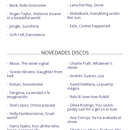
Lana Del Rey, Stove
Beck, Ride lonesome
Nickelback, Everything under
Roger Taylor, Violence insane
the sun
in a beautiful world
Eels, Cookie happened
Jungle, Sunshine
Soft Cell, Danceteria
NOVEDADES DISCOS
Muse, The wow! signal
Charlie Puth, Whatever's
clever
Gracie Abrams, Daughter from
hell
Andrés Suárez, Lúa
Robyn, Sexistential
David DeMaría, La puerta
mágica
Fangoria, La verdad o la
imaginación
Rels B: love love FLAKK
Xoel López, Oniria popular
Olivia Rodrigo, You seem
pretty sad for a girl so in love
Holly Humberstone, Cruel
world
Ana Torroja, Se ha acabado el
show
Harry Styles, Kiss all the time.