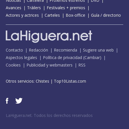
Noticias
Cartelera
Próximos estrenos
DVD
Avances
Tráilers
Festivales + premios
Actores y actrices
Carteles
Box-office
Guía / directorio
Contacto
Redacción
Recomienda
Sugiere una web
Aspectos legales
Política de privacidad
(
Cambiar
)
Cookies
Publicidad y webmasters
RSS
Otros servicios:
Chistes
|
Top10Listas.com
LaHiguera.net. Todos los derechos reservados