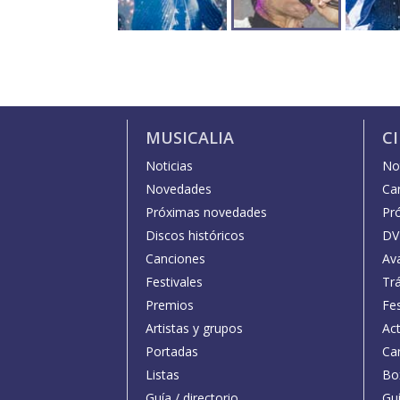
MUSICALIA
C
Noticias
Not
Novedades
Car
Próximas novedades
Pr
Discos históricos
DV
Canciones
Av
Festivales
Trá
Premios
Fe
Artistas y grupos
Act
Portadas
Car
Listas
Bo
Guía / directorio
Guí