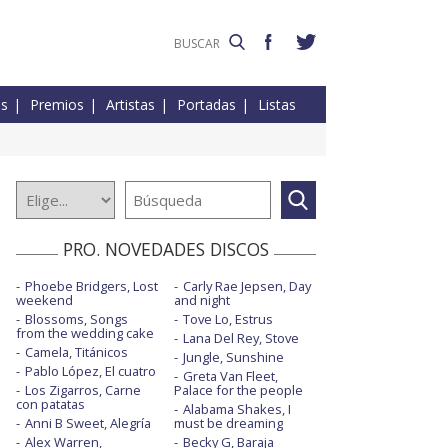
es
Premios
Artistas
Portadas
Listas
PRO. NOVEDADES DISCOS
Phoebe Bridgers, Lost
Carly Rae Jepsen, Day
weekend
and night
Blossoms, Songs
Tove Lo, Estrus
from the wedding cake
Lana Del Rey, Stove
Camela, Titánicos
Jungle, Sunshine
Pablo López, El cuatro
Greta Van Fleet,
Los Zigarros, Carne
Palace for the people
con patatas
Alabama Shakes, I
Anni B Sweet, Alegría
must be dreaming
Alex Warren,
Becky G, Baraja