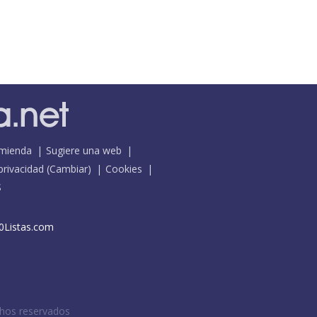
mienda
Sugiere una web
 privacidad
(
Cambiar
)
Cookies
S
0Listas.com
chos reservados