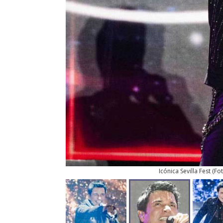
Icónica Sevilla Fest
(
Fo