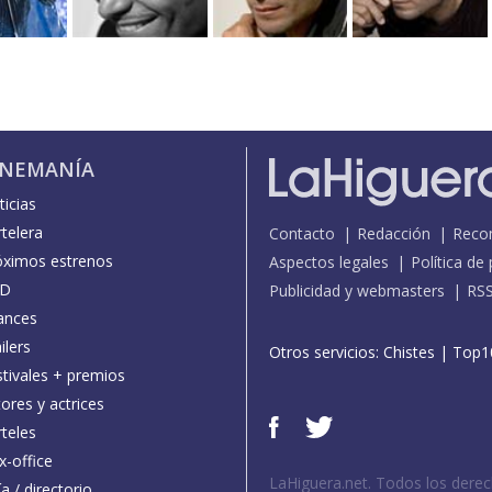
INEMANÍA
icias
telera
Contacto
Redacción
Reco
óximos estrenos
Aspectos legales
Política de
D
Publicidad y webmasters
RS
ances
ilers
Otros servicios:
Chistes
|
Top1
stivales + premios
ores y actrices
teles
x-office
LaHiguera.net. Todos los dere
a / directorio