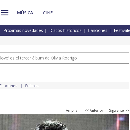
MÚSICA
CINE
Próximas novedades
Discos históricos
Canciones
Festival
 love' es el tercer álbum de Olivia Rodrigo
Canciones
Enlaces
Ampliar
<< Anterior
Siguiente >>