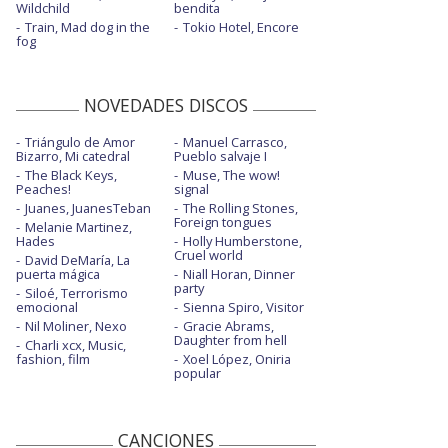
Wildchild
bendita
Train, Mad dog in the
Tokio Hotel, Encore
fog
NOVEDADES DISCOS
Triángulo de Amor
Manuel Carrasco,
Bizarro, Mi catedral
Pueblo salvaje I
The Black Keys,
Muse, The wow!
Peaches!
signal
Juanes, JuanesTeban
The Rolling Stones,
Foreign tongues
Melanie Martinez,
Hades
Holly Humberstone,
Cruel world
David DeMaría, La
puerta mágica
Niall Horan, Dinner
party
Siloé, Terrorismo
emocional
Sienna Spiro, Visitor
Nil Moliner, Nexo
Gracie Abrams,
Daughter from hell
Charli xcx, Music,
fashion, film
Xoel López, Oniria
popular
CANCIONES