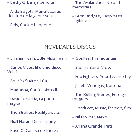
Becky G, Baraja bendita
The Avalanches, No bad
memories
Arde Bogotá, Manufacturas
del club de la gente sola
Leon Bridges, Happiness
anytime
Eels, Cookie happened
NOVEDADES DISCOS
Shania Twain, Little Miss Twain
Gorillaz, The mountain
Carlos Vives, El último disco
Sienna Spiro, Visitor
Vol. 1
Foo Fighters, Your favorite toy
Andrés Suárez, Lúa
Julieta Venegas, Norteña
Madonna, Confessions II
The Rolling Stones, Foreign
David DeMaría, La puerta
tongues
mágica
Charli xcx, Music, fashion, film
The Strokes, Reality awaits
Nil Moliner, Nexo
Niall Horan, Dinner party
Ariana Grande, Petal
Kase.O, Camisa de fuerza