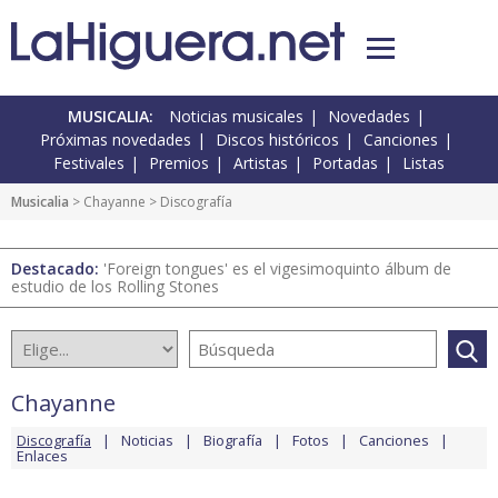
MUSICALIA:
Noticias musicales
Novedades
Próximas novedades
Discos históricos
Canciones
Festivales
Premios
Artistas
Portadas
Listas
Musicalia
>
Chayanne
> Discografía
Destacado:
'Foreign tongues' es el vigesimoquinto álbum de
estudio de los Rolling Stones
Chayanne
Discografía
Noticias
Biografía
Fotos
Canciones
Enlaces