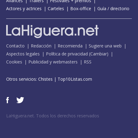
Avances
Tráilers
Festivales + premios
Actores y actrices
Carteles
Box-office
Guía / directorio
Contacto
Redacción
Recomienda
Sugiere una web
Aspectos legales
Política de privacidad
(
Cambiar
)
Cookies
Publicidad y webmasters
RSS
Otros servicios:
Chistes
|
Top10Listas.com
LaHiguera.net. Todos los derechos reservados