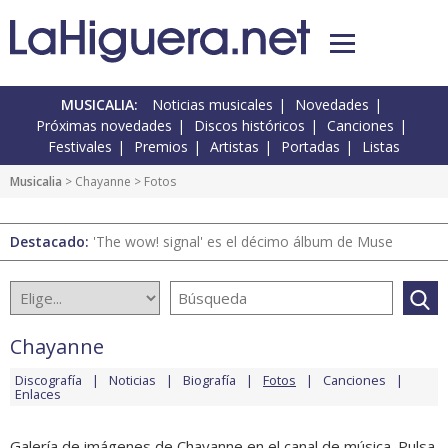
MUSICALIA:
Noticias musicales
Novedades
Próximas novedades
Discos históricos
Canciones
Festivales
Premios
Artistas
Portadas
Listas
Musicalia
>
Chayanne
> Fotos
Destacado:
'The wow! signal' es el décimo álbum de Muse
Chayanne
Discografía
Noticias
Biografía
Fotos
Canciones
Enlaces
Galería de imágenes de Chayanne en el canal de música. Pulsa