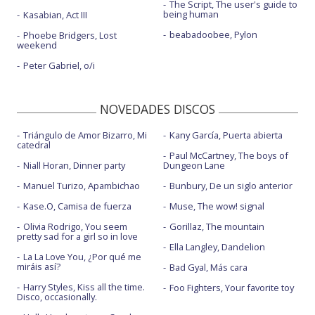
The Script, The user's guide to
being human
Kasabian, Act III
beabadoobee, Pylon
Phoebe Bridgers, Lost
weekend
Peter Gabriel, o/i
NOVEDADES DISCOS
Triángulo de Amor Bizarro, Mi
Kany García, Puerta abierta
catedral
Paul McCartney, The boys of
Niall Horan, Dinner party
Dungeon Lane
Manuel Turizo, Apambichao
Bunbury, De un siglo anterior
Kase.O, Camisa de fuerza
Muse, The wow! signal
Olivia Rodrigo, You seem
Gorillaz, The mountain
pretty sad for a girl so in love
Ella Langley, Dandelion
La La Love You, ¿Por qué me
miráis así?
Bad Gyal, Más cara
Harry Styles, Kiss all the time.
Foo Fighters, Your favorite toy
Disco, occasionally.