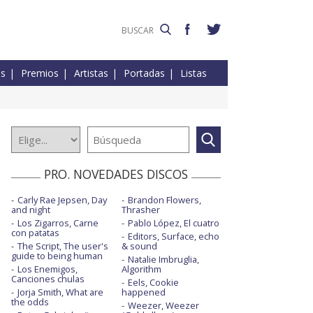
es
Premios
Artistas
Portadas
Listas
PRO. NOVEDADES DISCOS
Carly Rae Jepsen, Day
Brandon Flowers,
and night
Thrasher
Los Zigarros, Carne
Pablo López, El cuatro
con patatas
Editors, Surface, echo
The Script, The user's
& sound
guide to being human
Natalie Imbruglia,
Los Enemigos,
Algorithm
Canciones chulas
Eels, Cookie
Jorja Smith, What are
happened
the odds
Weezer, Weezer