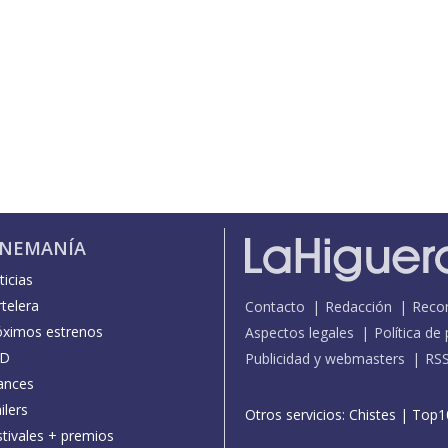
INEMANÍA
icias
telera
Contacto
Redacción
Reco
óximos estrenos
Aspectos legales
Política de
D
Publicidad y webmasters
RS
ances
ilers
Otros servicios:
Chistes
|
Top1
stivales + premios