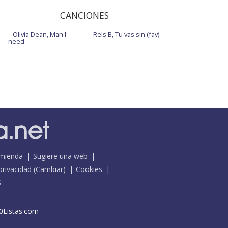
CANCIONES
Olivia Dean, Man I
Rels B, Tu vas sin (fav)
need
mienda
Sugiere una web
 privacidad
(
Cambiar
)
Cookies
S
0Listas.com