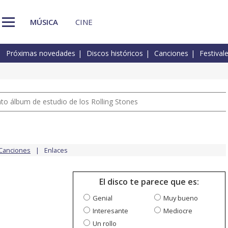
MÚSICA
CINE
Próximas novedades
Discos históricos
Canciones
Festival
nto álbum de estudio de los Rolling Stones
Canciones
Enlaces
El disco te parece que es:
Genial
Muy bueno
Interesante
Mediocre
Un rollo