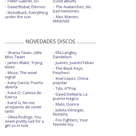
Peter Gabriel, o/i
(Gold album)
David Bisbal, Eternos
The Avalanches, No
bad memories
Nickelback, Everything
under the sun
Alex Warren,
Wildchild
NOVEDADES DISCOS
Shania Twain, Little
Ella Langley,
Miss Twain
Dandelion
James Blake, Trying
Juanes, JuanesTeban
times
The Black Keys,
Muse, The wow!
Peaches!
signal
Xoel López, Oniria
Kany García, Puerta
popular
abierta
Tyla, A*Pop
Kase.O, Camisa de
David DeMaría, La
fuerza
puerta mágica
Karol G, No me
Malú, Quince
arrepiento de sentir
Julieta Venegas,
tanto
Norteña
Olivia Rodrigo, You
Foo Fighters, Your
seem pretty sad for a
favorite toy
girl so in love