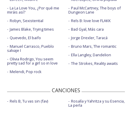
La La Love You, ¿Por qué me
Paul McCartney, The boys of
miráis así?
Dungeon Lane
Robyn, Sexistential
Rels B: love love FLAKK
James Blake, Trying times
Bad Gyal, Más cara
Quevedo, El baifo
Jorge Drexler, Taracá
Manuel Carrasco, Pueblo
Bruno Mars, The romantic
salvaje I
Ella Langley, Dandelion
Olivia Rodrigo, You seem
pretty sad for a girl so in love
The Strokes, Reality awaits
Melendi, Pop rock
CANCIONES
Rels B, Tu vas sin (fav)
Rosalía y Yahritza y su Esencia,
La perla