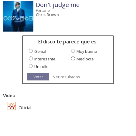
Don't judge me
Fortune
Chris Brown
El disco te parece que es:
Genial
Muy bueno
Interesante
Mediocre
Un rollo
Votar
Ver resultados
Vídeo
Oficial