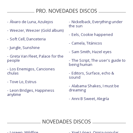
PRO. NOVEDADES DISCOS
Álvaro de Luna, Azulejos
Nickelback, Everything under
the sun
Weezer, Weezer (Gold album)
Eels, Cookie happened
Soft Cell, Danceteria
Camela, Titánicos
Jungle, Sunshine
Sam Smith, Hazel eyes
Greta Van Fleet, Palace for the
people
The Script, The user's guide to
being human
Los Enemigos, Canciones
chulas
Editors, Surface, echo &
sound
Tove Lo, Estrus
Alabama Shakes, I must be
dreaming
Leon Bridges, Happiness
anytime
Anni B Sweet, Alegría
NOVEDADES DISCOS
Loreen, Wildfire
Xoel López, Oniria popular