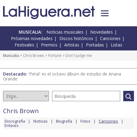
MUSICALIA:
Noticias musicales
Novedades
Próximas novedades
Discos históricos
Canciones
Festivales
Premios
Artistas
Portadas
Listas
Musicalia
>
Chris Brown
>
Fortune
> Don't judge me
Destacado:
'Petal' es el octavo álbum de estudio de Ariana
Grande
Chris Brown
Discografía
Noticias
Biografía
Fotos
Canciones
Enlaces